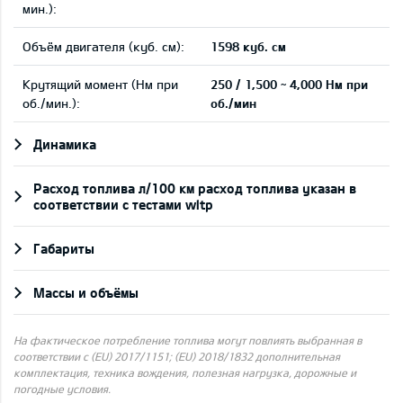
мин.):
Объём двигателя (куб. см):
1598 куб. см
Крутящий момент (Нм при
250 / 1,500 ~ 4,000 Нм при
об./мин.):
об./мин
Динамика
Pасход топлива л/100 км расход топлива указан в
соответствии с тестами wltp
Габариты
Массы и объёмы
На фактическое потребление топлива могут повлиять выбранная в
соответствии с (EU) 2017/1151; (EU) 2018/1832 дополнительная
комплектация, техника вождения, полезная нагрузка, дорожные и
погодные условия.