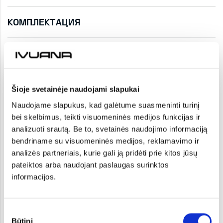
КОМПЛЕКТАЦИЯ
Интерьер
Складной в пропорции 40:20:40 задний ряд
Šioje svetainėje naudojami slapukai
салонный воздушный фильтр
Naudojame slapukus, kad galėtume suasmeninti turinį
Накопитель для хранения в багажнике нижней крышкой
bei skelbimus, teikti visuomeninės medijos funkcijas ir
analizuoti srautą. Be to, svetainės naudojimo informaciją
электронный переключатель передач E-Switch (только
bendriname su visuomeninės medijos, reklamavimo ir
сAT/7DCT)
analizės partneriais, kurie gali ją pridėti prie kitos jūsų
pateiktos arba naudojant paslaugas surinktos
Подлокотник между передних кресел
informacijos.
Подлокотник сзади
Бортовой компьютер с 12,3-дюймовым ЖК экраном
Sutikimo
Būtini
pasirinkimas