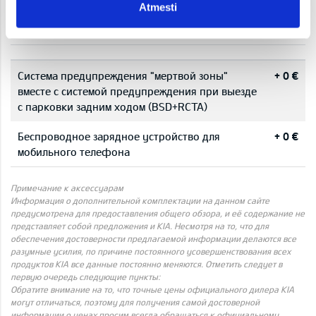
салона:
передними сиденьями и поясничной
Atmesti
поддержкой водителя +0 €
Система предупреждения "мертвой зоны"
+ 0 €
вместе с системой предупреждения при выезде
с парковки задним ходом (BSD+RCTA)
Беспроводное зарядное устройство для
+ 0 €
мобильного телефона
Примечание к аксессуарам
Информация о дополнительной комплектации на данном сайте
предусмотрена для предоставления общего обзора, и её содержание не
представляет собой предложения и KIA. Несмотря на то, что для
обеспечения достоверности предлагаемой информации делаются все
разумные усилия, по причине постоянного усовершенствования всех
продуктов KIA все данные постоянно меняются. Отметить следует в
первую очередь следующие пункты:
Обратите внимание на то, что точные цены официального дилера KIA
могут отличаться, поэтому для получения самой достоверной
информации о ценах просим всегда обращаться к официальному