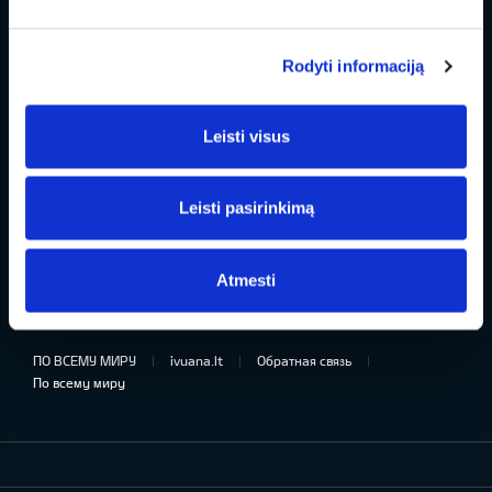
Владельцу
Rodyti informaciją
Предложения
Leisti visus
О компании
Leisti pasirinkimą
Мир KIA
Atmesti
Facebook
Youtube
ПО ВСЕМУ МИРУ
ivuana.lt
Обратная связь
По всему миру