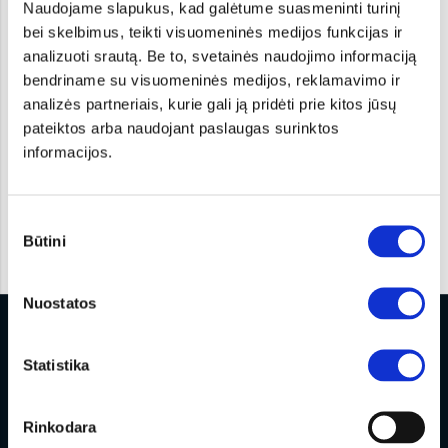
Naudojame slapukus, kad galėtume suasmeninti turinį
bei skelbimus, teikti visuomeninės medijos funkcijas ir
analizuoti srautą. Be to, svetainės naudojimo informaciją
bendriname su visuomeninės medijos, reklamavimo ir
analizės partneriais, kurie gali ją pridėti prie kitos jūsų
ПРЕДЛОЖЕНИЕ ПО ОБСЛУЖИВАНИЮ
pateiktos arba naudojant paslaugas surinktos
АВТОМОБИЛЕЙ 5+
informacijos.
ПРЕДЛОЖЕНИЕ ПО ОБСЛУЖИВАНИЮ АВТОМОБИЛЕЙ 5+
Sutikimo
ПОДРОБНЕЕ
Būtini
pasirinkimas
Nuostatos
Statistika
Другие услуги
Rinkodara