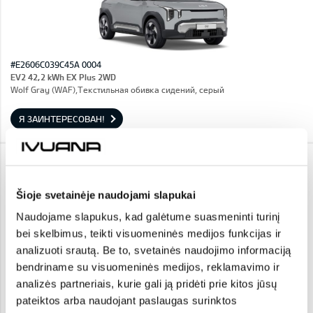
#E2606C039C45A 0004
EV2 42,2 kWh EX Plus 2WD
Wolf Gray (WAF),Текстильная обивка сидений, серый
Я ЗАИНТЕРЕСОВАН!
KIA XCEED
26 490 €
Цена: 29 640 €
Скидка: 3 150 €
Šioje svetainėje naudojami slapukai
IN STOCK
Naudojame slapukus, kad galėtume suasmeninti turinį
bei skelbimus, teikti visuomeninės medijos funkcijas ir
analizuoti srautą. Be to, svetainės naudojimo informaciją
bendriname su visuomeninės medijos, reklamavimo ir
analizės partneriais, kurie gali ją pridėti prie kitos jūsų
pateiktos arba naudojant paslaugas surinktos