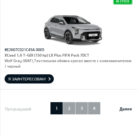
IN STOCK
#E2607C021C45A 0005
XCeed 1,6 T-GDI (150 hp) LX Plus FIFA Pack 7DCT
Wolf Gray (WAF),Текстильная обивка кресел вместе с кожезаменителем
/ черный
Я ЗАИНТЕРЕСОВАН!
1
2
3
4
Предыдущий
Далее