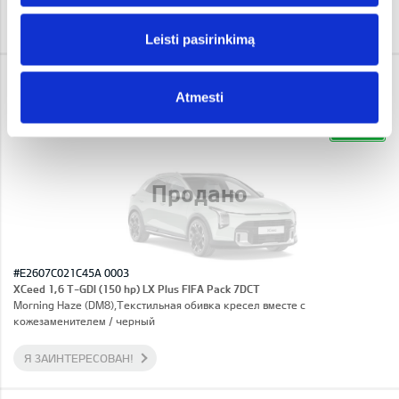
Я ЗАИНТЕРЕСОВАН!
Leisti pasirinkimą
KIA XCEED
Atmesti
26 140 €
Цена: 30 340 €
Скидка: 4 200 €
IN STOCK
Продано
#E2607C021C45A 0003
XCeed 1,6 T-GDI (150 hp) LX Plus FIFA Pack 7DCT
Morning Haze (DM8),Текстильная обивка кресел вместе с
кожезаменителем / черный
Я ЗАИНТЕРЕСОВАН!