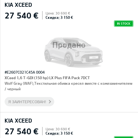
KIA XCEED
27 540 €
Цена: 30 690 €
Скидка: 3 150 €
IN STOCK
Продано
#E2607C021C45A 0004
XCeed 1,6 T-GDI (150 hp) LX Plus FIFA Pack 7DCT
Wolf Gray (WAF),Текстильная обивка кресел вместе с кожезаменителем
/ черный
Я ЗАИНТЕРЕСОВАН!
KIA XCEED
27 540 €
Цена: 30 690 €
Скидка: 3 150 €