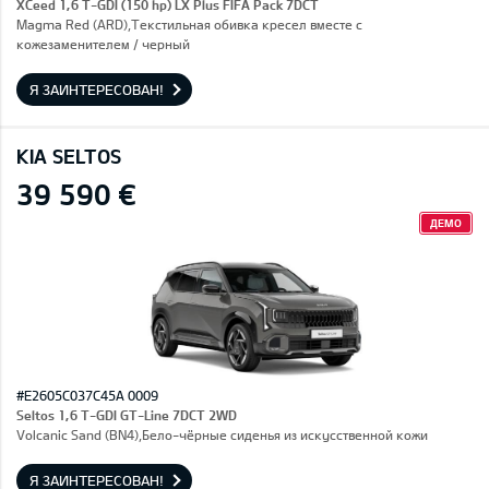
XCeed 1,6 T-GDI (150 hp) LX Plus FIFA Pack 7DCT
Magma Red (ARD),Текстильная обивка кресел вместе с
кожезаменителем / черный
Я ЗАИНТЕРЕСОВАН!
KIA SELTOS
39 590 €
ДЕМО
#E2605C037C45A 0009
Seltos 1,6 T-GDI GT-Line 7DCT 2WD
Volcanic Sand (BN4),Бело-чёрные сиденья из искусственной кожи
Я ЗАИНТЕРЕСОВАН!