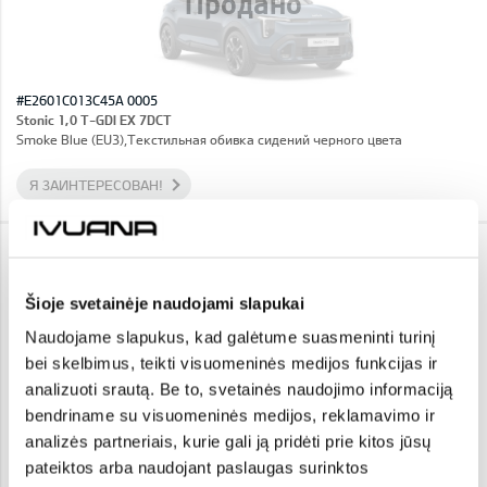
Продано
#E2601C013C45A 0005
Stonic 1,0 T-GDI EX 7DCT
Smoke Blue (EU3),Текстильная обивка сидений черного цвета
Я ЗАИНТЕРЕСОВАН!
KIA XCEED
26 490 €
Цена: 29 640 €
Скидка: 3 150 €
Šioje svetainėje naudojami slapukai
IN STOCK
Naudojame slapukus, kad galėtume suasmeninti turinį
bei skelbimus, teikti visuomeninės medijos funkcijas ir
analizuoti srautą. Be to, svetainės naudojimo informaciją
bendriname su visuomeninės medijos, reklamavimo ir
analizės partneriais, kurie gali ją pridėti prie kitos jūsų
pateiktos arba naudojant paslaugas surinktos