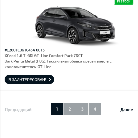
IN STOCK
#E2601C061C45A 0015
XCeed 1,6 T-GDI GT-Line Comfort Pack 7DCT
Dark Penta Metal (H8G),Текстильная обивка кресел вместе с
кожезаменителем GT-Line
Я ЗАИНТЕРЕСОВАН!
1
2
3
4
Предыдущий
Далее