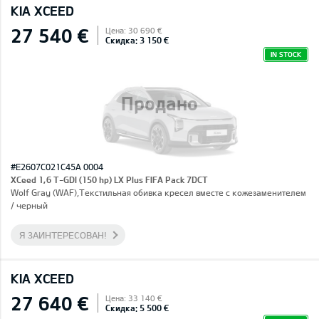
KIA XCEED
27 540 €
Цена: 30 690 €
Скидка: 3 150 €
IN STOCK
Продано
#E2607C021C45A 0004
XCeed 1,6 T-GDI (150 hp) LX Plus FIFA Pack 7DCT
Wolf Gray (WAF),Текстильная обивка кресел вместе с кожезаменителем
/ черный
Я ЗАИНТЕРЕСОВАН!
KIA XCEED
27 640 €
Цена: 33 140 €
Скидка: 5 500 €