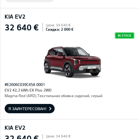
KIA EV2
32 640 €
Цена: 34 640 €
Скидка: 2 000 €
IN STOCK
#E2606C039C45A 0001
EV2 42,2 kWh EX Plus 2WD
Magma Red (ARD),Текстильная обивка сидений, серый
Я ЗАИНТЕРЕСОВАН!
KIA EV2
32 640 €
Цена: 34 640 €