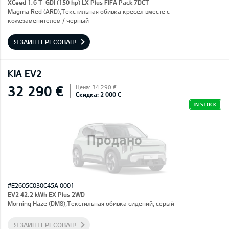
XCeed 1,6 T-GDI (150 hp) LX Plus FIFA Pack 7DCT
Magma Red (ARD),Текстильная обивка кресел вместе с
кожезаменителем / черный
Я ЗАИНТЕРЕСОВАН!
KIA EV2
32 290 €
Цена: 34 290 €
Скидка: 2 000 €
IN STOCK
Продано
#E2605C030C45A 0001
EV2 42,2 kWh EX Plus 2WD
Morning Haze (DM8),Текстильная обивка сидений, серый
Я ЗАИНТЕРЕСОВАН!