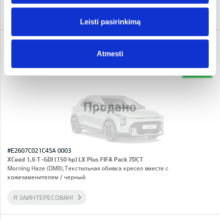
Я ЗАИНТЕРЕСОВАН!
Leisti pasirinkimą
KIA XCEED
Atmesti
26 140 €
Цена: 30 340 €
Скидка: 4 200 €
IN STOCK
Продано
#E2607C021C45A 0003
XCeed 1,6 T-GDI (150 hp) LX Plus FIFA Pack 7DCT
Morning Haze (DM8),Текстильная обивка кресел вместе с
кожезаменителем / черный
Я ЗАИНТЕРЕСОВАН!