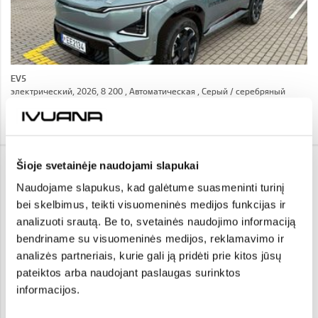
EV5
электрический, 2026, 8 200 , Автоматическая , Серый / cеребряный
Я ЗАИНТЕРЕСОВАН!
NISSAN JUKE
Šioje svetainėje naudojami slapukai
24 190 €
Naudojame slapukus, kad galėtume suasmeninti turinį
i
bei skelbimus, teikti visuomeninės medijos funkcijas ir
analizuoti srautą. Be to, svetainės naudojimo informaciją
bendriname su visuomeninės medijos, reklamavimo ir
analizės partneriais, kurie gali ją pridėti prie kitos jūsų
pateiktos arba naudojant paslaugas surinktos
informacijos.