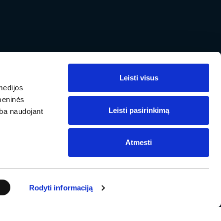
Leisti visus
medijos
omeninės
ПО ВСЕМУ МИРУ
ivuana.lt
Обратная связь
По всему миру
Leisti pasirinkimą
arba naudojant
Atmesti
2018 KIA AUTO AS - все права защищены.
Rodyti informaciją