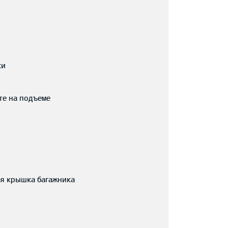
ки
те на подъеме
ая крышка багажника