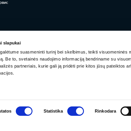
рвис
i slapukai
alėtume suasmeninti turinį bei skelbimus, teikti visuomeninės 
autą. Be to, svetainės naudojimo informaciją bendriname su visu
lizės partneriais, kurie gali ją pridėti prie kitos jūsų pateiktos 
acijos.
tatos
Statistika
Rinkodara
ГАРАНТИЯ И ТЕХНИЧЕСКОЕ ОБСЛУЖИВАНИЕ