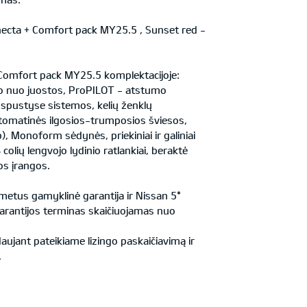
cta + Comfort pack MY25.5 , Sunset red -
omfort pack MY25.5 komplektacijoje:
mo nuo juostos, ProPILOT - atstumo
 spustyse sistemos, kelių ženklų
tomatinės ilgosios-trumposios šviesos,
p), Monoform sėdynės, priekiniai ir galiniai
colių lengvojo lydinio ratlankiai, beraktė
os įrangos.
 metus gamyklinė garantija ir Nissan 5*
 Garantijos terminas skaičiuojamas nuo
ujant pateikiame lizingo paskaičiavimą ir
.