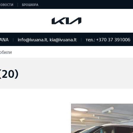
НОВОСТИ
БРОШЮРА
UANA
info@ivuana.lt, kia@ivuana.lt
тел.: +370 37 391006
обили
(
20
)