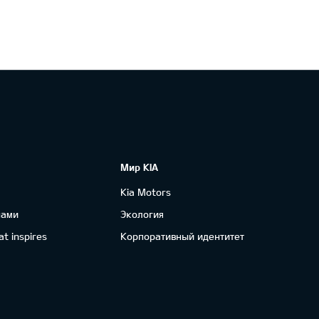
Мир KIA
Kia Motors
нами
Экология
t inspires
Корпоративный идентитет