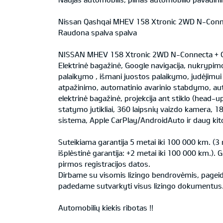
Nissan Qashqai MHEV 158 Xtronic 2WD N-Conne
Raudona spalva spalva
NISSAN MHEV 158 Xtronic 2WD N-Connecta + C
Elektrinė bagažinė, Google navigacija, nukrypi
palaikymo , išmani juostos palaikymo, judėjimui
atpažinimo, automatinio avarinio stabdymo, au
elektrinė bagažinė, projekcija ant stiklo (head-u
statymo jutikliai, 360 laipsnių vaizdo kamera, 18 
sistema, Apple CarPlay/AndroidAuto ir daug kit
Suteikiama garantija 5 metai iki 100 000 km. (3
išplėstinė garantija: +2 metai iki 100 000 km.).
pirmos registracijos datos.
Dirbame su visomis lizingo bendrovėmis, pageida
padedame sutvarkyti visus lizingo dokumentus
Automobilių kiekis ribotas !!