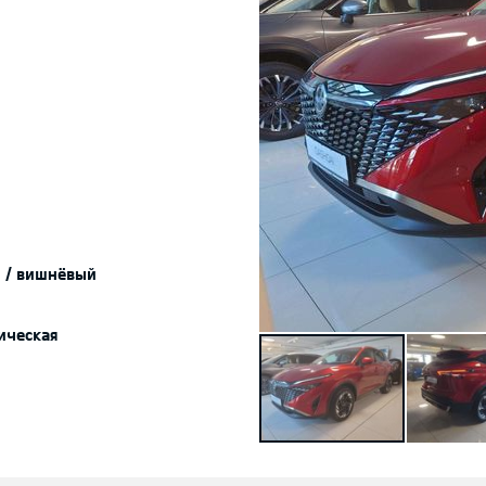
 / вишнёвый
ическая