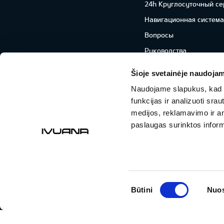
24h Круглосуточный се
Навигационная система
Вопросы
Руководства
UVO Connect
Šioje svetainėje naudojam
Naudojame slapukus, kad g
funkcijas ir analizuoti sr
Facebook
Youtube
medijos, reklamavimo ir ana
paslaugas surinktos inform
Другие услуги
Подержанные автомобили
KIA AUTO AS
Sutikimo
Būtini
Nuos
УВЕДОМЛЕНИЕ ПО РЕГЛАМЕНТУ О ДАННЫХ "KIA CONNECT"
pasirinkimas