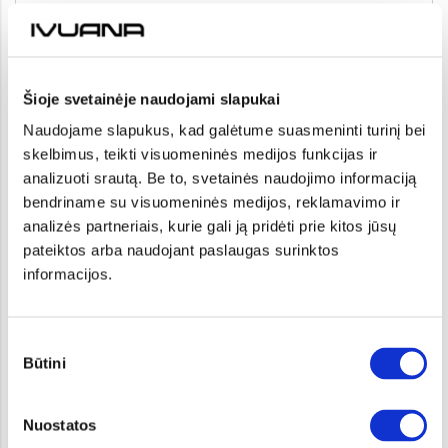
Электронный адрес
Šioje svetainėje naudojami slapukai
Naudojame slapukus, kad galėtume suasmeninti turinį bei
Телефон
skelbimus, teikti visuomeninės medijos funkcijas ir
analizuoti srautą. Be to, svetainės naudojimo informaciją
bendriname su visuomeninės medijos, reklamavimo ir
Предпочитаемый способ связи:
analizės partneriais, kurie gali ją pridėti prie kitos jūsų
pateiktos arba naudojant paslaugas surinktos
-
informacijos.
Сообщение
Sutikimo
Būtini
pasirinkimas
Nuostatos
ОТПРАВИТЬ Э-ПИСЬМО