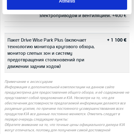
Atmesti
отделка
черной замши и искусственной кожи и
салона:
передние сиденья, оснащенные
электроприводом и вентиляцией. +400 €
Пакет Drive Wise Park Plus (включает
+ 1 100 €
технологию монитора кругового обзора,
монитор слепых зон и систему
предотвращения столкновений при
движении задним ходом)
Примечание к аксессуарам
Информация о дополнительной комплектации на данном сайте
предусмотрена для предоставления общего обзора, и её содержание не
представляет собой предложения и KIA. Несмотря на то, что для
обеспечения достоверности предлагаемой информации делаются все
разумные усилия, по причине постоянного усовершенствования всех
продуктов KIA все данные постоянно меняются. Отметить следует в
первую очередь следующие пункты:
Обратите внимание на то, что точные цены официального дилера KIA
могут отличаться, поэтому для получения самой достоверной