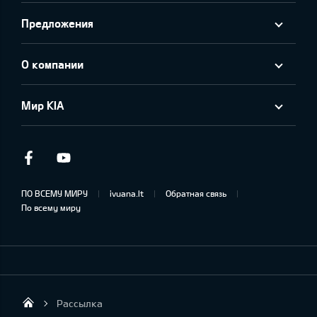
Предложения
О компании
Мир KIA
Facebook
Youtube
ПО ВСЕМУ МИРУ
ivuana.lt
Обратная связь
По всему миру
Рассылка
KIA AUTO AS