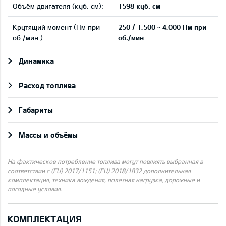
Объём двигателя (куб. см):
1598 куб. см
Крутящий момент (Нм при
250 / 1,500 ~ 4,000 Нм при
об./мин.):
об./мин
Динамика
Pасход топлива
Габариты
Массы и объёмы
На фактическое потребление топлива могут повлиять выбранная в
соответствии с (EU) 2017/1151; (EU) 2018/1832 дополнительная
комплектация, техника вождения, полезная нагрузка, дорожные и
погодные условия.
КОМПЛЕКТАЦИЯ