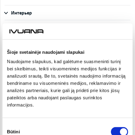
Интерьер
Складной в пропорции 40:20:40 задний ряд
Черная обивка потолка
салонный воздушный фильтр
Šioje svetainėje naudojami slapukai
Naudojame slapukus, kad galėtume suasmeninti turinį
Накопитель для хранения в багажнике нижней крышкой
bei skelbimus, teikti visuomeninės medijos funkcijas ir
analizuoti srautą. Be to, svetainės naudojimo informaciją
электронный переключатель передач E-Switch (только
bendriname su visuomeninės medijos, reklamavimo ir
сAT/7DCT)
analizės partneriais, kurie gali ją pridėti prie kitos jūsų
Подлокотник между передних кресел
pateiktos arba naudojant paslaugas surinktos
informacijos.
Подлокотник сзади
Aлюминиевые накладки на педали
Sutikimo
Būtini
pasirinkimas
Бортовой компьютер с 12,3-дюймовым ЖК экраном