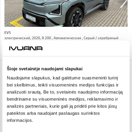
EV5
электрический, 2026, 8 200 , Автоматическая , Серый / cеребряный
Я ЗАИНТЕРЕСОВАН!
NISSAN JUKE
Šioje svetainėje naudojami slapukai
24 190 €
Naudojame slapukus, kad galėtume suasmeninti turinį
i
bei skelbimus, teikti visuomeninės medijos funkcijas ir
analizuoti srautą. Be to, svetainės naudojimo informaciją
bendriname su visuomeninės medijos, reklamavimo ir
analizės partneriais, kurie gali ją pridėti prie kitos jūsų
pateiktos arba naudojant paslaugas surinktos
informacijos.