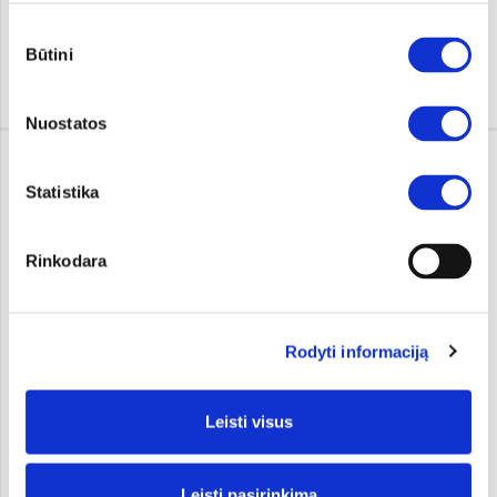
Juke
Sutikimo
Бензин, 2026, 15 , Автоматическая , Красный / вишнёвый
Būtini
pasirinkimas
Я ЗАИНТЕРЕСОВАН!
Nuostatos
NISSAN QASHQAI
30 590 €
Statistika
i
Rinkodara
Rodyti informaciją
Leisti visus
Qashqai
Гибрид, 2026, 15 , Автоматическая , Белый
Я ЗАИНТЕРЕСОВАН!
Leisti pasirinkimą