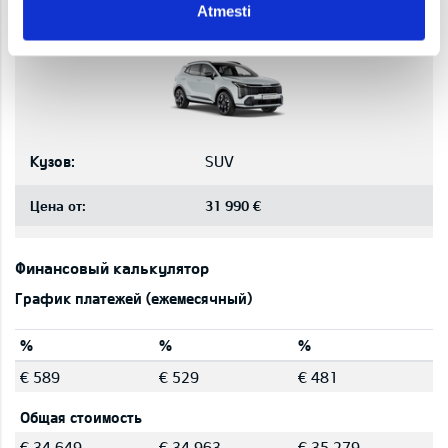
Atmesti
Ваш SPORTAGE
Кузов:
SUV
Цена от:
31 990 €
Финансовый калькулятор
График платежей (ежемесячный)
%
%
%
€ 589
€ 529
€ 481
Общая стоимость
€ 34 649
€ 34 963
€ 35 279