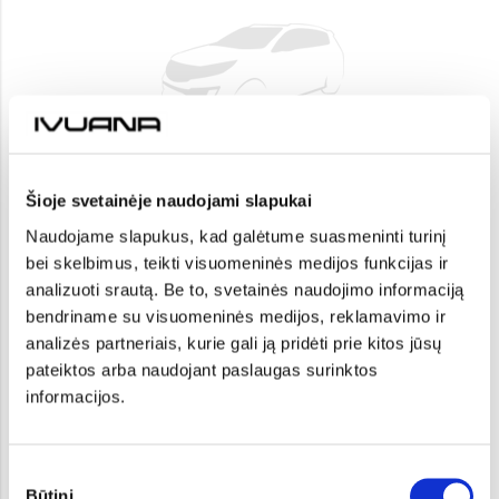
Стартовая цена:
39 090 €
Šioje svetainėje naudojami slapukai
Naudojame slapukus, kad galėtume suasmeninti turinį
GT-Line
bei skelbimus, teikti visuomeninės medijos funkcijas ir
analizuoti srautą. Be to, svetainės naudojimo informaciją
ПОДРОБНЕЕ
bendriname su visuomeninės medijos, reklamavimo ir
analizės partneriais, kurie gali ją pridėti prie kitos jūsų
pateiktos arba naudojant paslaugas surinktos
informacijos.
Sutikimo
Būtini