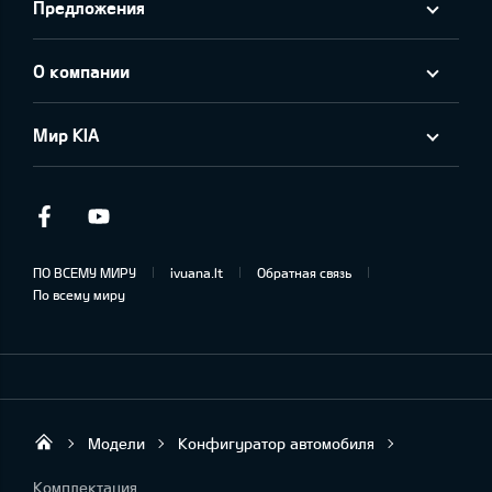
Предложения
О компании
Мир KIA
Facebook
Youtube
ПО ВСЕМУ МИРУ
ivuana.lt
Обратная связь
По всему миру
Модели
Конфигуратор автомобиля
KIA AUTO AS
Комплектация