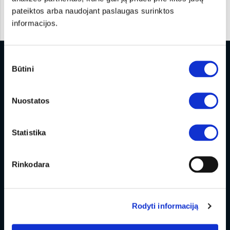
pateiktos arba naudojant paslaugas surinktos
informacijos.
Sutikimo
Būtini
pasirinkimas
Nuostatos
Другие услуги
Statistika
Владельцу
Rinkodara
Предложения
О компании
Rodyti informaciją
Мир KIA