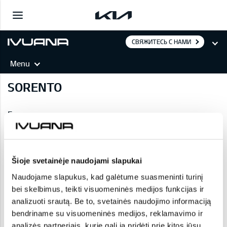
СВЯЖИТЕСЬ С НАМИ
Menu
SORENTO
Галерея
Šioje svetainėje naudojami slapukai
Naudojame slapukus, kad galėtume suasmeninti turinį
bei skelbimus, teikti visuomeninės medijos funkcijas ir
analizuoti srautą. Be to, svetainės naudojimo informaciją
bendriname su visuomeninės medijos, reklamavimo ir
analizės partneriais, kurie gali ją pridėti prie kitos jūsų