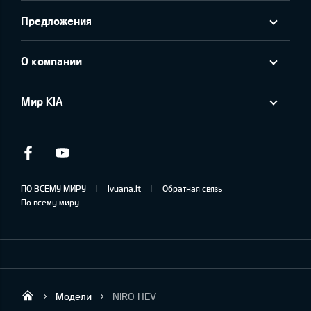
Предложения
О компании
Мир KIA
Facebook
Youtube
ПО ВСЕМУ МИРУ
ivuana.lt
Обратная связь
По всему миру
Модели
NIRO HEV
KIA AUTO AS