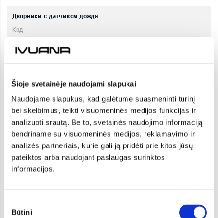
Дворники с датчиком дождя
Автоматический помощник для дальнего света
Šioje svetainėje naudojami slapukai
Naudojame slapukus, kad galėtume suasmeninti turinį
bei skelbimus, teikti visuomeninės medijos funkcijas ir
analizuoti srautą. Be to, svetainės naudojimo informaciją
bendriname su visuomeninės medijos, reklamavimo ir
analizės partneriais, kurie gali ją pridėti prie kitos jūsų
Безопасность и технология
pateiktos arba naudojant paslaugas surinktos
informacijos.
Система предупреждения "мертвой зоны" вместе с системой
предупреждения при выезде с парковки задним ходом
PK0009
Sutikimo
Būtini
pasirinkimas