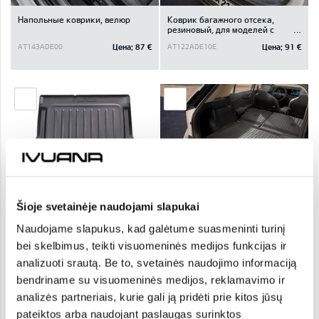
Напольные коврики, велюр
Коврик багажного отсека,
резиновый, для моделей с
отделением под полом
Цена:
87 €
Цена:
91 €
AT143ADE00
AT122ADE10E
багажного отсека
Коврик багажного отсека,
Trunk liner, extension
резиновый, для моделей без
Šioje svetainėje naudojami slapukai
отделения под полом
Цена:
91 €
Цена:
125 €
AT122ADE00E
AT128ADE00E
багажного отсека
Naudojame slapukus, kad galėtume suasmeninti turinį
bei skelbimus, teikti visuomeninės medijos funkcijas ir
analizuoti srautą. Be to, svetainės naudojimo informaciją
bendriname su visuomeninės medijos, reklamavimo ir
analizės partneriais, kurie gali ją pridėti prie kitos jūsų
pateiktos arba naudojant paslaugas surinktos