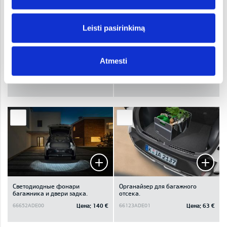
Leisti pasirinkimą
Atmesti
Белая светодиодная подсветка
Решетка в багажном отсеке,
в ногах, Во втором ряду
верхняя
Цена:
109 €
Цена:
496 €
66650ADE31W
AT150ADE00
Светодиодные фонари
Oрганайзер для багажного
багажника и двери задка.
отсека.
Цена:
140 €
Цена:
63 €
66652ADE00
66123ADE01