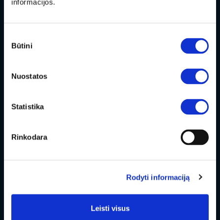
informacijos.
Sutikimo
Būtini
pasirinkimas
Другие услуги
Nuostatos
Владельцу
Statistika
Предложения
Rinkodara
О компании
Мир KIA
Rodyti informaciją
Leisti visus
Facebook
Youtube