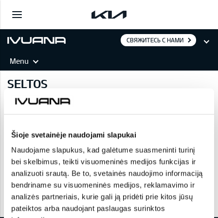
СВЯЖИТЕСЬ С НАМИ
Menu
SELTOS
Технические характеристики
Šioje svetainėje naudojami slapukai
SELTOS SUV, 1,6 T-GDI (180лс) 2WD
Naudojame slapukus, kad galėtume suasmeninti turinį
bei skelbimus, teikti visuomeninės medijos funkcijas ir
SELTOS SUV, 1,6 T-GDI (180лс) 7DCT 2WD
analizuoti srautą. Be to, svetainės naudojimo informaciją
bendriname su visuomeninės medijos, reklamavimo ir
SELTOS SUV, 1,6 T-GDI (180лс) 7DCT 4WD
analizės partneriais, kurie gali ją pridėti prie kitos jūsų
pateiktos arba naudojant paslaugas surinktos