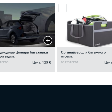
одиодные фонари багажника
Oрганайзер для багажного
ри задка.
отсека.
Цена:
123 €
Цена
ADE00
66123ADE01