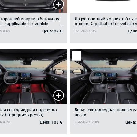
сторонний коврик в багажном
Двухсторонний коврик в бага
е. (applicable for vehicle
отсеке. (applicable for vehicle 
ut subwoofer)
subwoofer)
Цена:
82 €
Цена
ADE00
R2120ADE05
ная светодиодная подсветка
Белая светодиодная подсветка
ах (Передние кресла)
ногах
Цена:
103 €
Цена:
ADE20
66650ADE20W