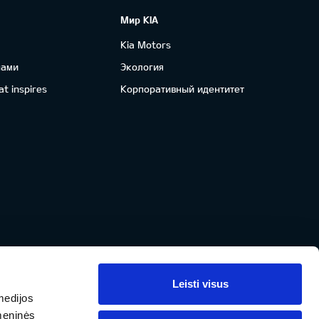
Мир KIA
Kia Motors
нами
Экология
t inspires
Корпоративный идентитет
Leisti visus
medijos
omeninės