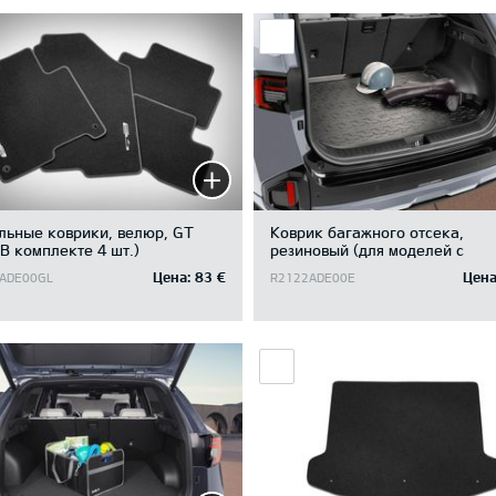
льные коврики, велюр, GT
Коврик багажного отсека,
(В комплекте 4 шт.)
резиновый (для моделей с
отделением под полом багажн
Цена:
83 €
Цена
ADE00GL
R2122ADE00E
отсека)