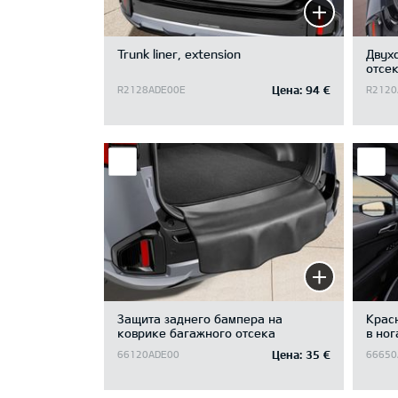
Trunk liner, extension
Двух
отсек
witho
Цена:
94 €
R2128ADE00E
R2120
Защита заднего бампера на
Крас
коврике багажного отсека
в ног
Цена:
35 €
66120ADE00
66650