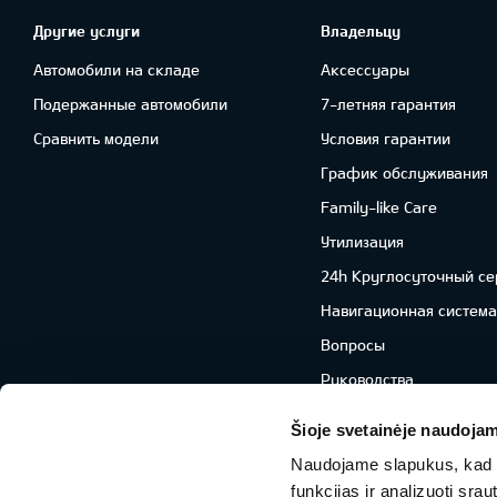
Другие услуги
Владельцу
Автомобили на складе
Аксессуары
Подержанные автомобили
7-летняя гарантия
Сравнить модели
Условия гарантии
График обслуживания
Family-like Care
Утилизация
24h Круглосуточный се
Навигационная система
Вопросы
Руководства
UVO Connect
Šioje svetainėje naudojam
Naudojame slapukus, kad g
funkcijas ir analizuoti sr
Facebook
Youtube