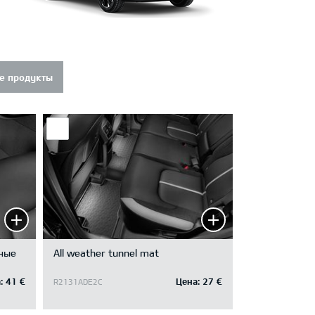
е продукты
тные
All weather tunnel mat
:
41 €
Цена:
27 €
R2131ADE2C