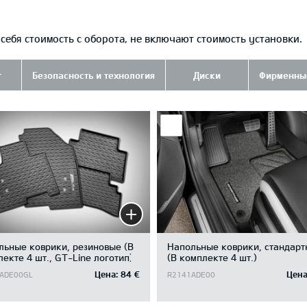
ебя стоимость с оборота, не включают стоимость установки.
т
Безопасность и технология
Диски
Фирменны
льные коврики, резиновые (В
Напольные коврики, стандар
екте 4 шт., GT-Line логотип)
(В комплекте 4 шт.)
Цена:
84 €
Цена
ADE00GL
R2141ADE00