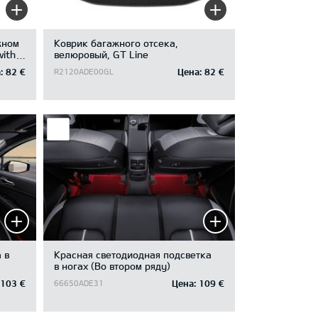
жном
Коврик багажного отсека,
with
велюровый, GT Line
:
82 €
Цена:
82 €
R2120ADE00GL
 в
Красная светодиодная подсветка
в ногах (Во втором ряду)
103 €
Цена:
109 €
66650ADE31