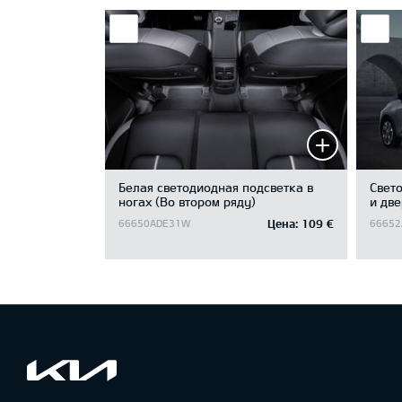
Белая светодиодная подсветка в
Свет
ногах (Во втором ряду)
и две
Цена:
109 €
66650ADE31W
66652