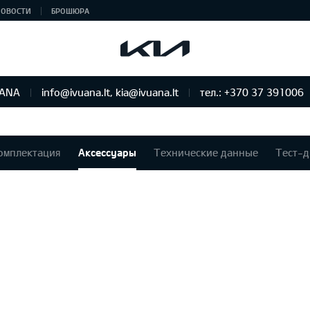
НОВОСТИ
БРОШЮРА
UANA
info@ivuana.lt, kia@ivuana.lt
тел.: +370 37 391006
омплектация
Аксессуары
Технические данные
Тест-д