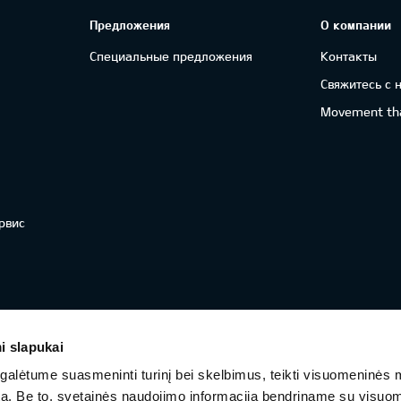
Предложения
О компании
Специальные предложения
Контакты
Свяжитесь с 
Movement tha
рвис
i slapukai
alėtume suasmeninti turinį bei skelbimus, teikti visuomeninės 
autą. Be to, svetainės naudojimo informaciją bendriname su visu