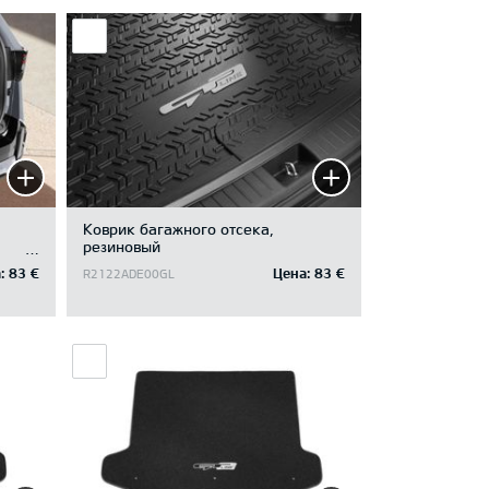
Коврик багажного отсека,
резиновый
ого
:
83 €
Цена:
83 €
R2122ADE00GL