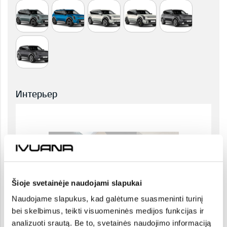
Интерьер
Šioje svetainėje naudojami slapukai
Naudojame slapukus, kad galėtume suasmeninti turinį
bei skelbimus, teikti visuomeninės medijos funkcijas ir
analizuoti srautą. Be to, svetainės naudojimo informaciją