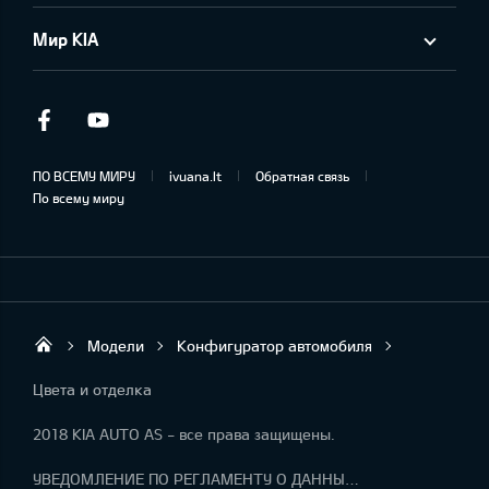
Мир KIA
Facebook
Youtube
ПО ВСЕМУ МИРУ
ivuana.lt
Обратная связь
По всему миру
Модели
Конфигуратор автомобиля
KIA AUTO AS
Цвета и отделка
2018 KIA AUTO AS - все права защищены.
УВЕДОМЛЕНИЕ ПО РЕГЛАМЕНТУ О ДАННЫХ "KIA CONNECT"