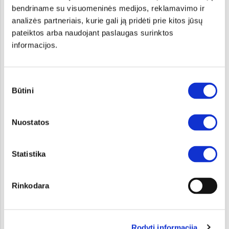
bendriname su visuomeninės medijos, reklamavimo ir
analizės partneriais, kurie gali ją pridėti prie kitos jūsų
Для смены цвета интерьера нажмите на квадрат с
pateiktos arba naudojant paslaugas surinktos
цветом
informacijos.
Сиденья из экологически чистого материала черного/
светло-серого цвета
Sutikimo
Būtini
pasirinkimas
Nuostatos
Ваш EV9
Statistika
Rinkodara
Кузов:
SUV
Rodyti informaciją