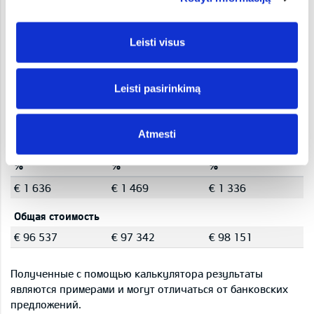
Двигатель:
Электродвигатель 99,8 кВтч
(
Подробнее
)
Уровень комплектации:
GT-Line TX
(
Подробнее
)
Leisti visus
Цена от:
89 990 €
Leisti pasirinkimą
Финансовый калькулятор
График платежей (ежемесячный)
Atmesti
%
%
%
€ 1 636
€ 1 469
€ 1 336
Общая стоимость
€ 96 537
€ 97 342
€ 98 151
Полученные с помощью калькулятора результаты
являются примерами и могут отличаться от банковских
предложений.