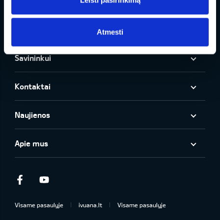
Modeliai
Pirkėjui
Atmesti
Savininkui
Kontaktai
Naujienos
Apie mus
Facebook
Youtube
Visame pasaulyje
ivuana.lt
Visame pasaulyje