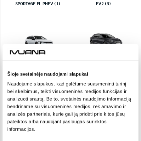
SPORTAGE FL PHEV (1)
EV2 (3)
K4 SW (2)
XCeed (7)
Šioje svetainėje naudojami slapukai
Naudojame slapukus, kad galėtume suasmeninti turinį
bei skelbimus, teikti visuomeninės medijos funkcijas ir
analizuoti srautą. Be to, svetainės naudojimo informaciją
bendriname su visuomeninės medijos, reklamavimo ir
Stonic (1)
EV3 (3)
analizės partneriais, kurie gali ją pridėti prie kitos jūsų
pateiktos arba naudojant paslaugas surinktos
informacijos.