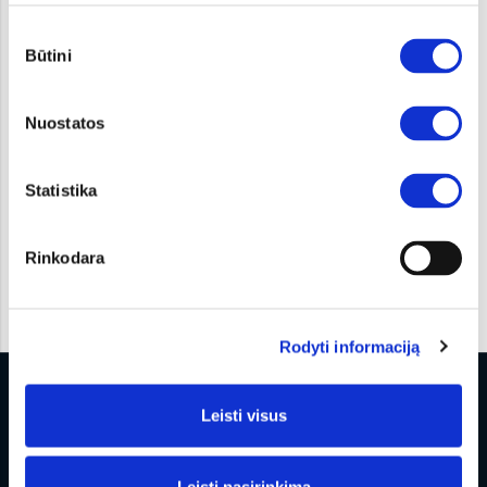
Sutikimo
Būtini
pasirinkimas
SELTOS (4)
NIRO HEV (1)
Nuostatos
Statistika
Rinkodara
EV6 (1)
Rodyti informaciją
Leisti visus
Leisti pasirinkimą