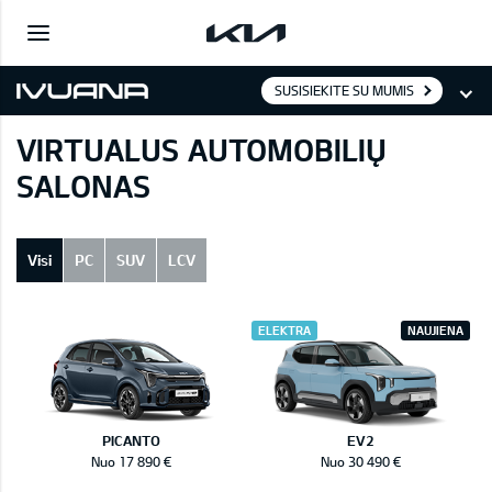
SUSISIEKITE SU MUMIS
VIRTUALUS AUTOMOBILIŲ
SALONAS
Visi
PC
SUV
LCV
ELEKTRA
NAUJIENA
PICANTO
EV2
Nuo 17 890 €
Nuo 30 490 €