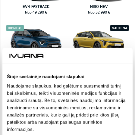
EV4 FASTBACK
NIRO HEV
Nuo 49 290 €
Nuo 32 990 €
HIBRIDAS
NAUJIENA
NIRO HEV
K4
Nuo 30 990 €
Nuo 24 490 €
Šioje svetainėje naudojami slapukai
NAUJIENA
ELEKTRA
Naudojame slapukus, kad galėtume suasmeninti turinį
bei skelbimus, teikti visuomeninės medijos funkcijas ir
analizuoti srautą. Be to, svetainės naudojimo informaciją
bendriname su visuomeninės medijos, reklamavimo ir
K4 SW
EV6
analizės partneriais, kurie gali ją pridėti prie kitos jūsų
Nuo 25 990 €
Nuo 40 990 €
pateiktos arba naudojant paslaugas surinktos
informacijos.
NAUJIENA
NAUJIENA