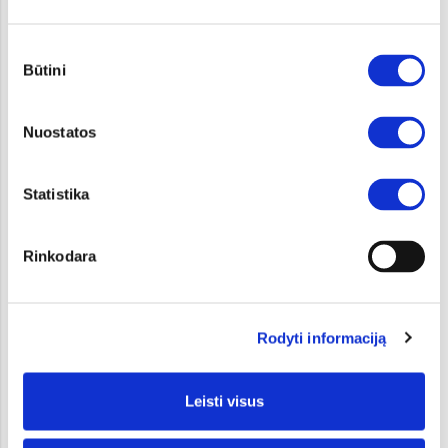
Sutikimo
Būtini
pasirinkimas
SELTOS
SPORTAGE
Nuo 28 791 €
Nuo 28 791 €
Nuostatos
HIBRIDAS
NAUJIENA
HIBRIDAS
NAUJIENA
Statistika
Rinkodara
SPORTAGE HEV
SPORTAGE PHEV
Nuo 34 551 €
Nuo 38 871 €
ELEKTRA
NAUJIENA
Rodyti informaciją
Leisti visus
EV5
SORENTO