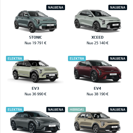
NAUJIENA
NAUJIENA
STONIC
XCEED
Nuo 19 791 €
Nuo 25 140 €
ELEKTRA
ELEKTRA
NAUJIENA
EV3
EV4
Nuo 36 990 €
Nuo 38 190 €
ELEKTRA
NAUJIENA
HIBRIDAS
NAUJIENA