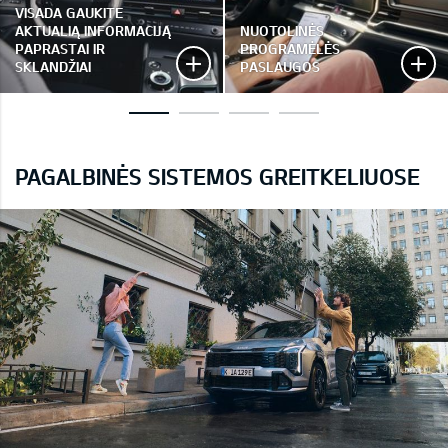
VISADA GAUKITE
AKTUALIĄ INFORMACIJĄ
NUOTOLINĖS
PAPRASTAI IR
PROGRAMĖLĖS
SKLANDŽIAI
PASLAUGOS
PAGALBINĖS SISTEMOS GREITKELIUOSE