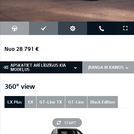
Nuo 28 791 €
APSKATIET ARĪ LĪDZĪGUS KIA
ĮRANGA IR KAINOS
MODEĻUS
360° view
LX Plus
EX
GT-Line TX
GT-Line
Black Edition
START