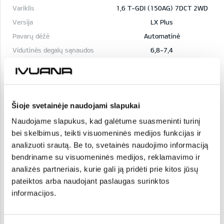
1,6 T-GDI (150AG) 7DCT 2WD
LX Plus
Automatinė
6,8-7,4
155,08-168,14
33 840
30 456
Šioje svetainėje naudojami slapukai
3 384
Naudojame slapukus, kad galėtume suasmeninti turinį
1,6 CRDi (136AG) MHEV 2WD
bei skelbimus, teikti visuomeninės medijos funkcijas ir
LX Plus
analizuoti srautą. Be to, svetainės naudojimo informaciją
Mechaninė
bendriname su visuomeninės medijos, reklamavimo ir
4,9-5,6
analizės partneriais, kurie gali ją pridėti prie kitos jūsų
pateiktos arba naudojant paslaugas surinktos
129,41-145,38
informacijos.
34 640
31 176
3 464