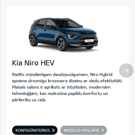
Kia Niro HEV
Radīts mūsdienīgam daudzpusīgumam, Niro Hybrid
apvieno drosmīgu krosovera dizainu ar viedu efektivitāti.
Plašais salons ir aprīkots ar intuitīvām, modernām
tehnoloģijām, kas nodrošina papildu komfortu un
pārliecību uz ceļa.
KONFIGŪRATORIUS
MODELIO PUSLAPIS