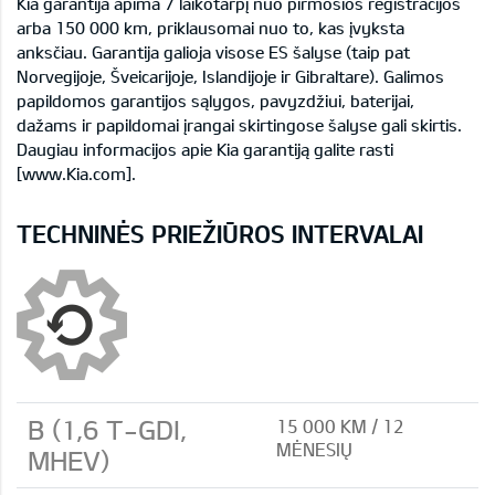
Kia garantija apima 7 laikotarpį nuo pirmosios registracijos
arba 150 000 km, priklausomai nuo to, kas įvyksta
anksčiau. Garantija galioja visose ES šalyse (taip pat
Norvegijoje, Šveicarijoje, Islandijoje ir Gibraltare). Galimos
papildomos garantijos sąlygos, pavyzdžiui, baterijai,
dažams ir papildomai įrangai skirtingose šalyse gali skirtis.
Daugiau informacijos apie Kia garantiją galite rasti
[www.Kia.com].
TECHNINĖS PRIEŽIŪROS INTERVALAI
B (1,6 T-GDI,
15 000 KM / 12
MĖNESIŲ
MHEV)