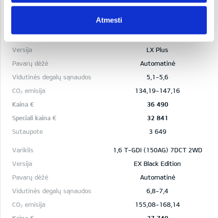
3 624
Atmesti
1,6 CRDi (136AG) MHEV 7DCT
2WD
LX Plus
Automatinė
5,1-5,6
134,19-147,16
36 490
32 841
3 649
1,6 T-GDI (150AG) 7DCT 2WD
EX Black Edition
Automatinė
6,8-7,4
155,08-168,14