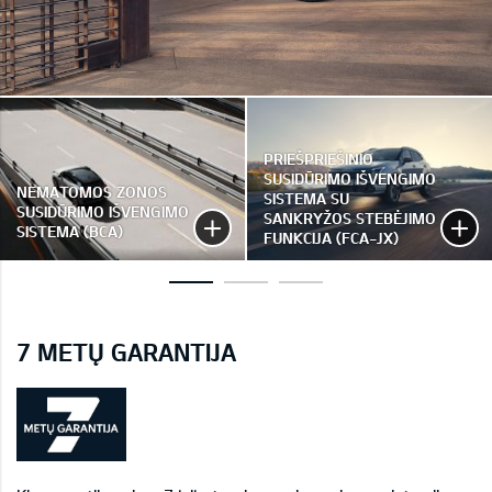
PRIEŠPRIEŠINIO
SUSIDŪRIMO IŠVENGIMO
NEMATOMOS ZONOS
SISTEMA SU
SUSIDŪRIMO IŠVENGIMO
SANKRYŽOS STEBĖJIMO
SISTEMA (BCA)
FUNKCIJA (FCA-JX)
7 METŲ GARANTIJA