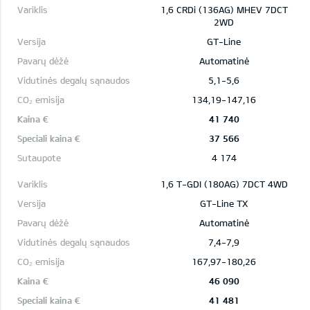
1,6 CRDi (136AG) MHEV 7DCT
2WD
GT-Line
Automatinė
5,1-5,6
134,19-147,16
41 740
37 566
4 174
1,6 T-GDI (180AG) 7DCT 4WD
GT-Line TX
Automatinė
7,4-7,9
167,97-180,26
46 090
41 481