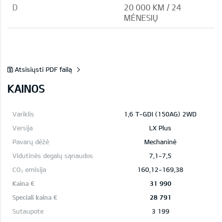
D
20 000 KM / 24
MĖNESIŲ
Atsisiųsti PDF failą
KAINOS
1,6 T-GDI (150AG) 2WD
LX Plus
Mechaninė
7,1-7,5
160,12-169,38
31 990
28 791
3 199