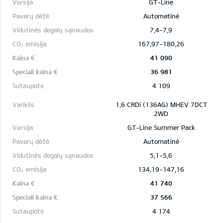
GT-Line
Automatinė
7,4-7,9
167,97-180,26
41 090
36 981
4 109
1,6 CRDi (136AG) MHEV 7DCT
2WD
GT-Line Summer Pack
Automatinė
5,1-5,6
134,19-147,16
41 740
37 566
4 174