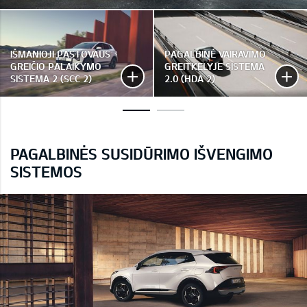
IŠMANIOJI PASTOVAUS
PAGALBINĖ VAIRAVIMO
GREIČIO PALAIKYMO
GREITKELYJE SISTEMA
SISTEMA 2 (SCC 2)
2.0 (HDA 2)
PAGALBINĖS SUSIDŪRIMO IŠVENGIMO
SISTEMOS