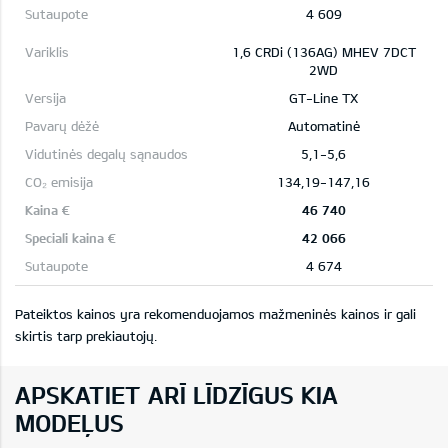
4 609
1,6 CRDi (136AG) MHEV 7DCT
2WD
GT-Line TX
Automatinė
5,1-5,6
134,19-147,16
46 740
42 066
4 674
Pateiktos kainos yra rekomenduojamos mažmeninės kainos ir gali
skirtis tarp prekiautojų.
APSKATIET ARĪ LĪDZĪGUS KIA
MODEĻUS