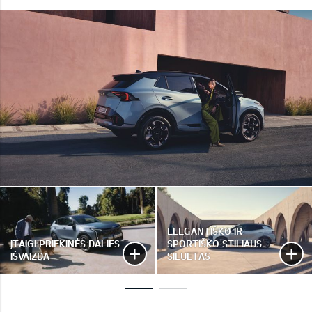
ELEGANTIŠKO IR
ĮTAIGI PRIEKINĖS DALIES
SPORTIŠKO STILIAUS
IŠVAIZDA
SILUETAS