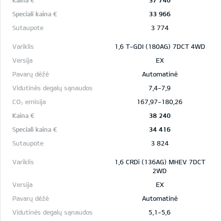
37 740
33 966
3 774
1,6 T-GDI (180AG) 7DCT 4WD
EX
Automatinė
7,4-7,9
167,97-180,26
38 240
34 416
3 824
1,6 CRDi (136AG) MHEV 7DCT
2WD
EX
Automatinė
5,1-5,6