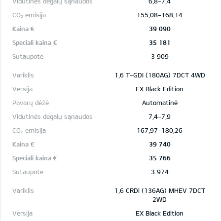
6,8-7,4
155,08-168,14
39 090
35 181
3 909
1,6 T-GDI (180AG) 7DCT 4WD
EX Black Edition
Automatinė
7,4-7,9
167,97-180,26
39 740
35 766
3 974
1,6 CRDi (136AG) MHEV 7DCT
2WD
EX Black Edition