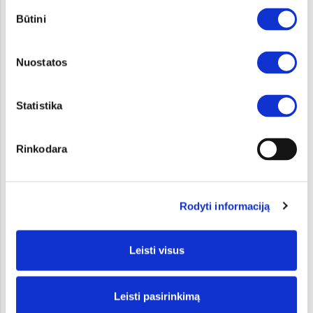
Sutikimo
Būtini
pasirinkimas
1,6 T-GDI (180AG) 7DCT 4WD
LX Plus
Nuostatos
Automatinė
7,4-7,9
167,97-180,26
Statistika
35 840
32 256
Rinkodara
3 584
1,6 T-GDI (150AG) 7DCT 2WD
Rodyti informaciją
EX
Automatinė
6,8-7,4
Leisti visus
155,08-168,14
36 240
Leisti pasirinkimą
32 616