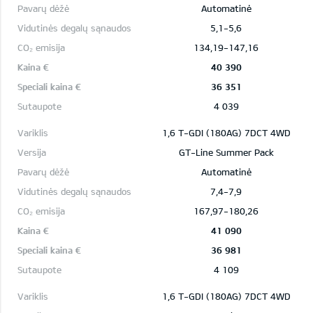
Automatinė
5,1-5,6
134,19-147,16
40 390
36 351
4 039
1,6 T-GDI (180AG) 7DCT 4WD
GT-Line Summer Pack
Automatinė
7,4-7,9
167,97-180,26
41 090
36 981
4 109
1,6 T-GDI (180AG) 7DCT 4WD