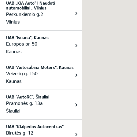
UAB „KIA Auto" I Naudoti
automobiliai , Vilnius
Perkūnkiemio g.2
Vilnius
UAB "Ivuana", Kaunas
Europos pr. 50
Kaunas
UAB "Autosabina Motors", Kaunas
Veiverių g. 150
Kaunas
UAB “AutoRC”, Šiauliai
Pramonės g. 13a
Šiauliai
UAB "Klaipedos Autocentras"
Birutės g. 12