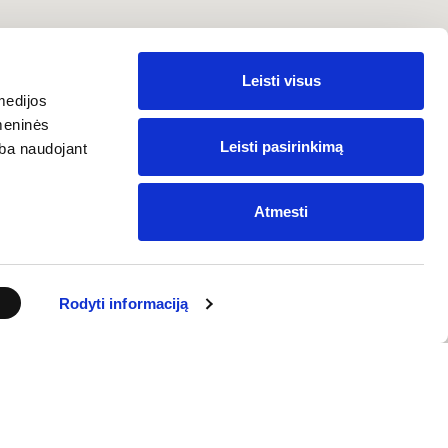
Leisti visus
medijos
omeninės
Leisti pasirinkimą
arba naudojant
Atmesti
Rodyti informaciją