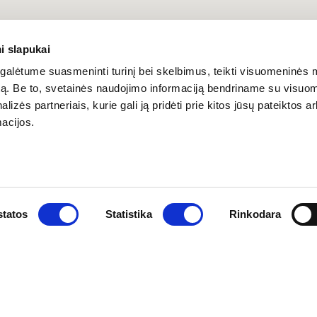
i slapukai
alėtume suasmeninti turinį bei skelbimus, teikti visuomeninės 
autą. Be to, svetainės naudojimo informaciją bendriname su visu
lizės partneriais, kurie gali ją pridėti prie kitos jūsų pateiktos 
acijos.
tatos
Statistika
Rinkodara