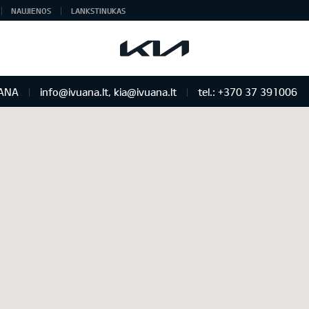
NAUJIENOS
LANKSTINUKAS
ANA
info@ivuana.lt, kia@ivuana.lt
tel.: +370 37 391006