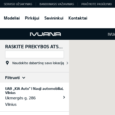
SERVISO UŽSAKYMAS
BANDOMASIS VAŽIAVIMAS
PRAŠYKITE PASIŪLYMO
Modeliai
Pirkėjui
Savininkui
Kontaktai
IVU
ATGAL Į SĄRAŠĄ
RASKITE PREKYBOS ATSTOVĄ
Naudokite dabartinę savo lokaciją
Filtruoti
Partneriai
UAB „KIA Auto" I Nauji automobiliai,
Vilnius
SERVISAS
Ukmergės g. 286
Vilnius