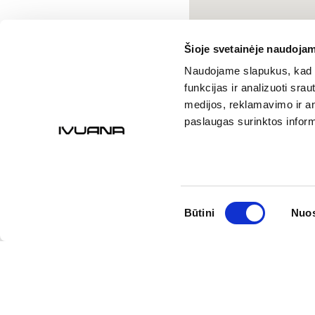
Šioje svetainėje naudojam
Naudojame slapukus, kad g
funkcijas ir analizuoti sr
medijos, reklamavimo ir ana
paslaugas surinktos inform
Sutikimo
Būtini
Nuos
pasirinkimas