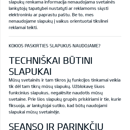
slapukų renkama informacija nenaudojama svetainės
lankytojų tapatybei nustatyti ar reklamoms siųsti
elektroniniu ar paprastu paštu. Be to, mes
nenaudojame slapukų į vaikus orientuotai tikslinei
reklamai teikti.
KOKIOS PASKIRTIES SLAPUKUS NAUDOJAME?
TECHNIŠKAI BŪTINI
SLAPUKAI
Mūsų svetainės ir tam tikros jų funkcijos tinkamai veikia
tik dėl tam tikrų mūsų slapukų. Užblokavę šiuos
funkcinius slapukus, negalėsite naudotis mūsų
svetaine. Prie šios slapukų grupės priskiriami ir tie, kurie
fiksuoja, ar lankytojai sutiko, kad būtų naudojami
slapukai mūsų svetainėje.
SEANSO IR PARINKČIŲ