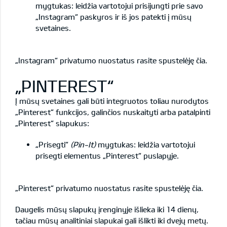
mygtukas: leidžia vartotojui prisijungti prie savo
„Instagram“ paskyros ir iš jos patekti į mūsų
svetaines.
„Instagram“ privatumo nuostatus rasite
spustelėję čia
.
„PINTEREST“
Į mūsų svetaines gali būti integruotos toliau nurodytos
„Pinterest“ funkcijos, galinčios nuskaityti arba patalpinti
„Pinterest“ slapukus:
„Prisegti“
(Pin-It)
mygtukas: leidžia vartotojui
prisegti elementus „Pinterest“ puslapyje.
„Pinterest“ privatumo nuostatus rasite
spustelėję čia
.
Daugelis mūsų slapukų įrenginyje išlieka iki 14 dienų,
tačiau mūsų analitiniai slapukai gali išlikti iki dvejų metų.