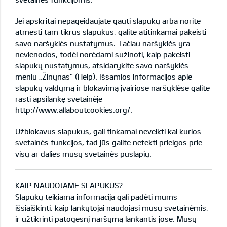
Jei apskritai nepageidaujate gauti slapukų arba norite
atmesti tam tikrus slapukus, galite atitinkamai pakeisti
savo naršyklės nustatymus. Tačiau naršyklės yra
nevienodos, todėl norėdami sužinoti, kaip pakeisti
slapukų nustatymus, atsidarykite savo naršyklės
meniu „Žinynas“ (Help). Išsamios informacijos apie
slapukų valdymą ir blokavimą įvairiose naršyklėse galite
rasti apsilankę svetainėje
http://www.allaboutcookies.org/
.
Užblokavus slapukus, gali tinkamai neveikti kai kurios
svetainės funkcijos, tad jūs galite netekti prieigos prie
visų ar dalies mūsų svetainės puslapių.
KAIP NAUDOJAME SLAPUKUS?
Slapukų teikiama informacija gali padėti mums
išsiaiškinti, kaip lankytojai naudojasi mūsų svetainėmis,
ir užtikrinti patogesnį naršymą lankantis jose. Mūsų