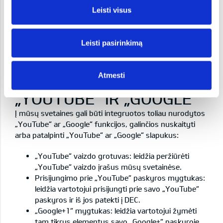
svetainėse, pavyzdžiui, vartotojų profilio
Leisti visus
nuotraukas, viešus „Facebook“ skelbimus.
Leisti pasirinkimą
„Facebook“ privatumo nuostatus rasite
spustelėję čia
.
Daugiau informacijos apie „Facebook“ slapukus rasite
spustelėję čia
.
Atmesti
„YOUTUBE“ IR „GOOGLE“
Į mūsų svetaines gali būti integruotos toliau nurodytos
„YouTube“ ar „Google“ funkcijos, galinčios nuskaityti
arba patalpinti „YouTube“ ar „Google“ slapukus:
„YouTube“ vaizdo grotuvas: leidžia peržiūrėti
„YouTube“ vaizdo įrašus mūsų svetainėse.
Prisijungimo prie „YouTube“ paskyros mygtukas:
leidžia vartotojui prisijungti prie savo „YouTube“
paskyros ir iš jos patekti į DEC.
„Google+1“ mygtukas: leidžia vartotojui žymėti
tam tikrus elementus savo „Google+“ paskyroje.