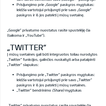
Prisijungimo prie „Google“ paskyros mygtukas:
leidžia vartotojui prisijungti prie savo „Google“
paskyros ir iš jos patekti į mūsų svetainę.
„Google“ privatumo nuostatus rasite
spustelėję čia
(taikoma ir „YouTube“).
„TWITTER“
Į mūsų svetaines gali būti integruotos toliau nurodytos
„Twitter“ funkcijos, galinčios nuskaityti arba patalpinti
„Twitter“ slapukus:
Prisijungimo prie „Twitter“ paskyros mygtukas:
leidžia vartotojui prisijungti prie savo „Twitter“
paskyros ir iš jos patekti į mūsų svetaines.
„Twitter“ bendrinimo
(Share)
mygtukas
„Twitter“ privatumo nuostatus rasite
spustelėję čia.