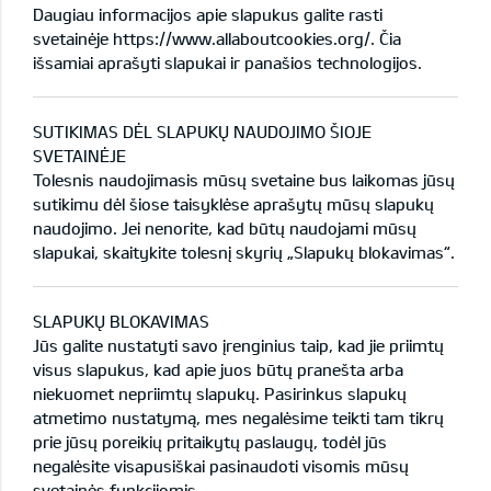
Daugiau informacijos apie slapukus galite rasti
svetainėje
https://www.allaboutcookies.org/
. Čia
išsamiai aprašyti slapukai ir panašios technologijos.
SUTIKIMAS DĖL SLAPUKŲ NAUDOJIMO ŠIOJE
SVETAINĖJE
Tolesnis naudojimasis mūsų svetaine bus laikomas jūsų
sutikimu dėl šiose taisyklėse aprašytų mūsų slapukų
naudojimo. Jei nenorite, kad būtų naudojami mūsų
slapukai, skaitykite tolesnį skyrių „Slapukų blokavimas“.
SLAPUKŲ BLOKAVIMAS
Jūs galite nustatyti savo įrenginius taip, kad jie priimtų
visus slapukus, kad apie juos būtų pranešta arba
niekuomet nepriimtų slapukų. Pasirinkus slapukų
atmetimo nustatymą, mes negalėsime teikti tam tikrų
prie jūsų poreikių pritaikytų paslaugų, todėl jūs
negalėsite visapusiškai pasinaudoti visomis mūsų
svetainės funkcijomis.