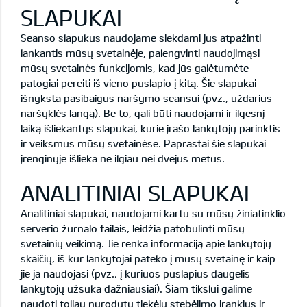
SLAPUKAI
Seanso slapukus naudojame siekdami jus atpažinti
lankantis mūsų svetainėje, palengvinti naudojimąsi
mūsų svetainės funkcijomis, kad jūs galėtumėte
patogiai pereiti iš vieno puslapio į kitą. Šie slapukai
išnyksta pasibaigus naršymo seansui (pvz., uždarius
naršyklės langą). Be to, gali būti naudojami ir ilgesnį
laiką išliekantys slapukai, kurie įrašo lankytojų parinktis
ir veiksmus mūsų svetainėse. Paprastai šie slapukai
įrenginyje išlieka ne ilgiau nei dvejus metus.
ANALITINIAI SLAPUKAI
Analitiniai slapukai, naudojami kartu su mūsų žiniatinklio
serverio žurnalo failais, leidžia patobulinti mūsų
svetainių veikimą. Jie renka informaciją apie lankytojų
skaičių, iš kur lankytojai pateko į mūsų svetainę ir kaip
jie ja naudojasi (pvz., į kuriuos puslapius daugelis
lankytojų užsuka dažniausiai). Šiam tikslui galime
naudoti toliau nurodytų tiekėjų stebėjimo įrankius ir