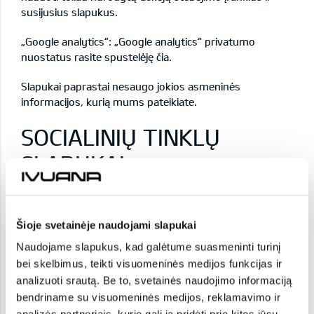
susijusius slapukus.
„Google analytics“: „Google analytics“ privatumo
nuostatus rasite
spustelėję čia.
Slapukai paprastai nesaugo jokios asmeninės
informacijos, kurią mums pateikiate.
SOCIALINIŲ TINKLŲ
SLAPUKAI
Į savo svetaines mes galime integruoti trečiųjų šalių
svetainių (ypač tam tikrų socialinių tinklų) funkcijas. Su
šiomis funkcijomis kartais perkeliami ir scenarijai ar kiti
Šioje svetainėje naudojami slapukai
elementai, galintys nuskaityti ir kartais patalpinti
slapukus iš šių socialinių tinklų į jūsų įrenginį. Šie
Naudojame slapukus, kad galėtume suasmeninti turinį
slapukai leidžia prie klientų poreikių pritaikyti reklamą,
bei skelbimus, teikti visuomeninės medijos funkcijas ir
kad ji būtų labiau susijusi su jų asmeniniais interesais.
analizuoti srautą. Be to, svetainės naudojimo informaciją
Mes neturime prieigos prie šių slapukų ar jų renkamų
bendriname su visuomeninės medijos, reklamavimo ir
duomenų ir negalime jų kontroliuoti, nes esame tik