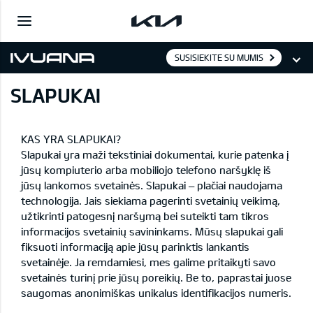
SUSISIEKITE SU MUMIS
SLAPUKAI
KAS YRA SLAPUKAI?
Slapukai yra maži tekstiniai dokumentai, kurie patenka į
jūsų kompiuterio arba mobiliojo telefono naršyklę iš
jūsų lankomos svetainės. Slapukai – plačiai naudojama
technologija. Jais siekiama pagerinti svetainių veikimą,
užtikrinti patogesnį naršymą bei suteikti tam tikros
informacijos svetainių savininkams. Mūsų slapukai gali
fiksuoti informaciją apie jūsų parinktis lankantis
svetainėje. Ja remdamiesi, mes galime pritaikyti savo
svetainės turinį prie jūsų poreikių. Be to, paprastai juose
saugomas anonimiškas unikalus identifikacijos numeris.