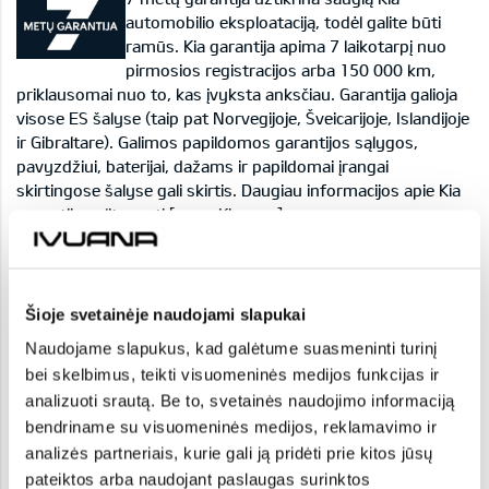
automobilio eksploataciją, todėl galite būti
ramūs. Kia garantija apima 7 laikotarpį nuo
pirmosios registracijos arba 150 000 km,
priklausomai nuo to, kas įvyksta anksčiau. Garantija galioja
visose ES šalyse (taip pat Norvegijoje, Šveicarijoje, Islandijoje
ir Gibraltare). Galimos papildomos garantijos sąlygos,
pavyzdžiui, baterijai, dažams ir papildomai įrangai
skirtingose šalyse gali skirtis. Daugiau informacijos apie Kia
garantiją galite rasti [www.Kia.com].
Atsisiųsti PDF failą
KAINOS
Šioje svetainėje naudojami slapukai
Naudojame slapukus, kad galėtume suasmeninti turinį
1,0 T-GDI, 115AG
bei skelbimus, teikti visuomeninės medijos funkcijas ir
analizuoti srautą. Be to, svetainės naudojimo informaciją
LX Plus
bendriname su visuomeninės medijos, reklamavimo ir
Mechaninė
analizės partneriais, kurie gali ją pridėti prie kitos jūsų
6,0-6,4
pateiktos arba naudojant paslaugas surinktos