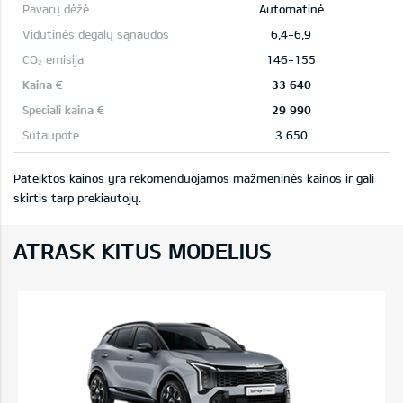
Automatinė
6,4-6,9
146-155
33 640
29 990
3 650
Pateiktos kainos yra rekomenduojamos mažmeninės kainos ir gali
skirtis tarp prekiautojų.
ATRASK KITUS MODELIUS