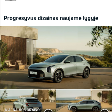
Progresyvus dizainas naujame lygyje
„KIA“ NAUJOS DIZAINO