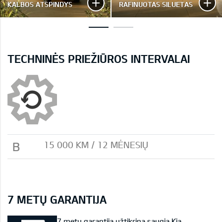
KALBOS ATSPINDYS
RAFINUOTAS SILUETAS
TECHNINĖS PRIEŽIŪROS INTERVALAI
B
15 000 KМ / 12 MĖNESIŲ
7 METŲ GARANTIJA
7 metų garantija užtikrina saugią Kia