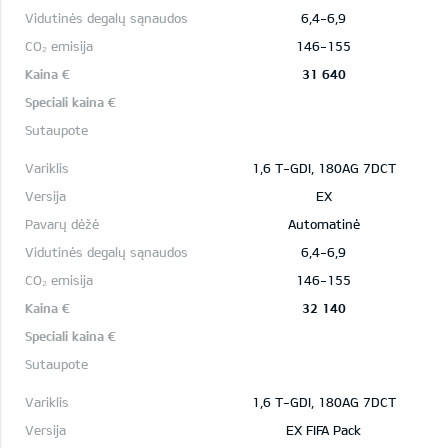
6,4-6,9
146-155
31 640
1,6 T-GDI, 180AG 7DCT
EX
Automatinė
6,4-6,9
146-155
32 140
1,6 T-GDI, 180AG 7DCT
EX FIFA Pack