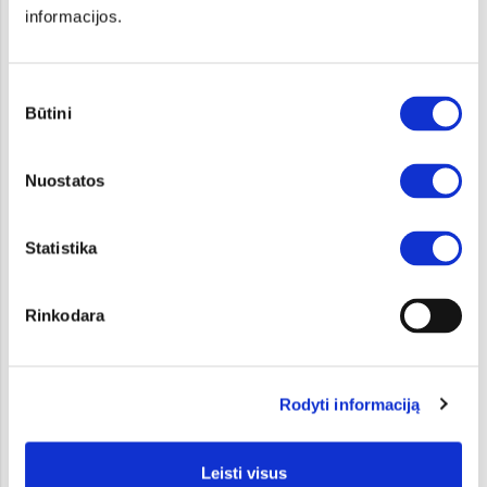
136-144
informacijos.
25 140
Sutikimo
Būtini
pasirinkimas
1,0 T-GDI MHEV, 115AG 7DCT
LX Plus
Nuostatos
Automatinė
6,0-6,3
Statistika
136-143
26 840
Rinkodara
1,6 T-GDI, 150AG 7DCT
Rodyti informaciją
LX Plus
Automatinė
Leisti visus
6,4-6,9