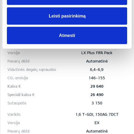
146-155
Leisti pasirinkimą
27 640
Atmesti
1,6 T-GDI, 150AG 7DCT
LX Plus FIFA Pack
Automatinė
6,4-6,9
146-155
29 640
26 490
3 150
1,6 T-GDI, 150AG 7DCT
EX
Automatinė