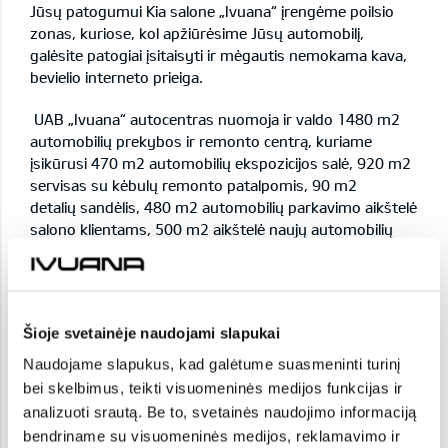
Jūsų patogumui Kia salone „Ivuana“ įrengėme poilsio
zonas, kuriose, kol apžiūrėsime Jūsų automobilį,
galėsite patogiai įsitaisyti ir mėgautis nemokama kava,
bevielio interneto prieiga.
UAB „Ivuana“ autocentras nuomoja ir valdo 1480 m2
automobilių prekybos ir remonto centrą, kuriame
įsikūrusi 470 m2 automobilių ekspozicijos salė, 920 m2
servisas su kėbulų remonto patalpomis, 90 m2
detalių sandėlis, 480 m2 automobilių parkavimo aikštelė
salono klientams, 500 m2 aikštelė naujų automobilių
saugojimui, 440 m2 parkavimo aikštelė serviso
klientams ir 108 m2 parkavimo aikštelė kėbulų remonto
klientams. Bendrovė yra oficiali Kia ir Nissan koncernų
atstovė Lietuvoje.
Šioje svetainėje naudojami slapukai
Vietovės apibūdinimas
Naudojame slapukus, kad galėtume suasmeninti turinį
bei skelbimus, teikti visuomeninės medijos funkcijas ir
KIA automobiliais prekiaujantis salonas įsikūręs Kauno
analizuoti srautą. Be to, svetainės naudojimo informaciją
Aleksoto mikrorajone pietvakarinėje miesto dalyje.
bendriname su visuomeninės medijos, reklamavimo ir