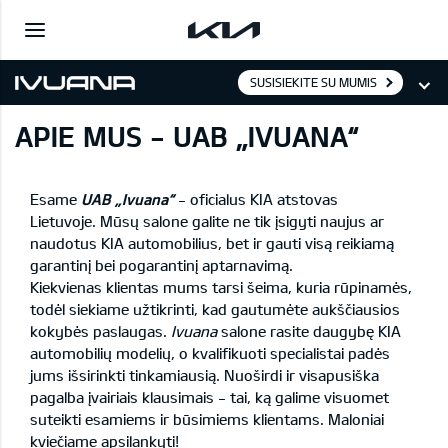
SUSISIEKITE SU MUMIS
APIE MUS - UAB „IVUANA“
Esame
UAB „Ivuana“
- oficialus KIA atstovas
Lietuvoje. Mūsų salone galite ne tik įsigyti naujus ar
naudotus KIA automobilius, bet ir gauti visą reikiamą
garantinį bei pogarantinį aptarnavimą.
Kiekvienas klientas mums tarsi šeima, kuria rūpinamės,
todėl siekiame užtikrinti, kad gautumėte aukščiausios
kokybės paslaugas.
Ivuana
salone rasite daugybę KIA
automobilių modelių, o kvalifikuoti specialistai padės
jums išsirinkti tinkamiausią. Nuoširdi ir visapusiška
pagalba įvairiais klausimais - tai, ką galime visuomet
suteikti esamiems ir būsimiems klientams. Maloniai
kviečiame apsilankyti!