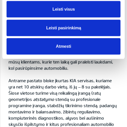
Leisti visus
2006 metais atlikome modernią pastato rekonstrukciją,
tad dabar įmonė įsikūrė erdviose ir jaukiose patalpose.
Dabar šias patalpas sudaro du pagrindiniai blokai:
Leisti pasirinkimą
pirmutinis, KIA automobilių pardavimo salonas, kuriame
ne tik eksploatuojami nauji ir dėvėti KIA modeliai, bet dar
ir čia pat yra įkurtos keturios automobilių pardavėjų
Atmesti
darbo vietos, bloke taip pat yra įsikūrusi salono
administracija, ir, galiausiai, dvi poilsio vietos, skirtos
mūsų klientams, kurie ten laiką gali praleisti laukdami,
kol pasirūpinsime automobiliu.
Antrame pastato bloke įkurtas KIA servisas, kuriame
yra net 10 atskirų darbo vietų, iš jų – 8 su pakelėjais.
Šiose vietose turime visą reikalingą įrangą (ratų
geometrijos
atstatymo
stendą su profesionale
programine įranga, stabdžių tikrinimo stendą, padangų
montavimo ir balansavimo, žibintų reguliavimo,
kompiuterinės diagnostikos, alyvos bei aušinimo
skysčio išpilstymo ir kitus profesionaliam automobilio