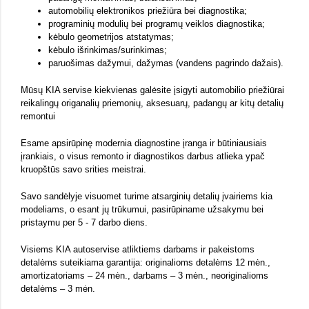
automobilių elektronikos priežiūra bei diagnostika;
programinių modulių bei programų veiklos diagnostika;
kėbulo geometrijos atstatymas;
kėbulo išrinkimas/surinkimas;
paruošimas dažymui, dažymas (vandens pagrindo dažais).
Mūsų
KIA servise kiekvienas galėsite įsigyti automobilio priežiūrai
reikalingų origanalių priemonių, aksesuarų, padangų ar kitų detalių
remontui
Esame apsirūpinę modernia diagnostine įranga ir būtiniausiais
įrankiais, o visus remonto ir diagnostikos darbus atlieka ypač
kruopštūs savo srities meistrai.
Savo sandėlyje visuomet turime atsarginių detalių įvairiems kia
modeliams, o esant jų trūkumui, pasirūpiname užsakymu bei
pristaymu per 5 - 7 darbo diens.
Visiems KIA autoservise atliktiems darbams ir pakeistoms
detalėms suteikiama garantija: originalioms detalėms 12 mėn.,
amortizatoriams – 24 mėn., darbams – 3 mėn., neoriginalioms
detalėms – 3 mėn.