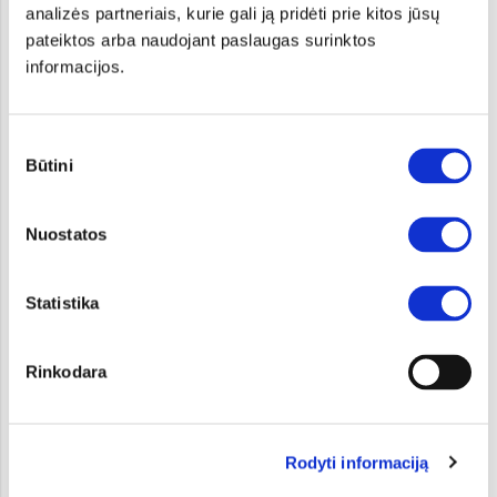
Europos prospektas yra viena iš moderiausių ir
analizės partneriais, kurie gali ją pridėti prie kitos jūsų
judriausių Kauno gatvių su visiškai nauja infrastruktūra.
pateiktos arba naudojant paslaugas surinktos
Šis prospektas jungia „Via Baltica“ magistralę su miesto
informacijos.
centru ir pramonės rajonais. Itin lengvas privažiavimas
iki mūsų KIA salono, čia visada rasite vietos priparkuoti
savo automobilį.
Sutikimo
Būtini
pasirinkimas
Patalpos
Nuostatos
Statistika
Rinkodara
Rodyti informaciją