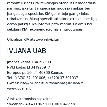
remontui ir apžiūrai reikalingus stendus) ir modernius
įrankius, įskaitant ir specialius modelio įrankius bei
įrangą pagal specialius KIA gamintojo gamyklinius
reikalavimus. Mūsų specialistai salone dirba su per ilgą
darbo patirtį sukauptomis patikimomis žiniomis bei
sekdami KIA rekomendacijomis ir nurodymais.
Oficialaus KIA atstovo rekvizitai:
IVUANA UAB
Įmonės kodas 134192590
PVM kodas LT341925917
Europos pr. 50, LT-46366 Kaunas
Tel.: (+370) 37 391006; (+370) 37 391037
E-mail: info@ivuana.lt, autosalonas@ivuana.lt
www.ivuana.lt
Atsiskaitomosios sąskaitos:
Swedbank AB
- LT867300010070477738