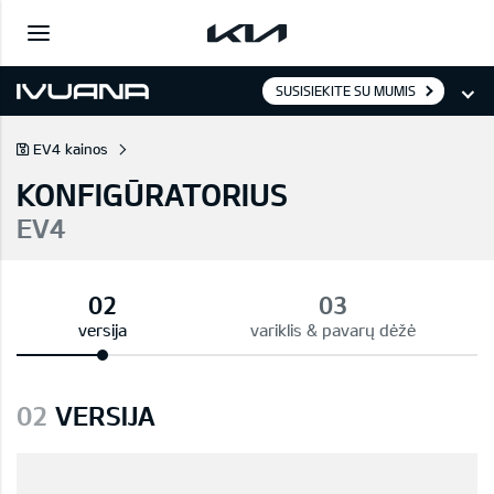
SUSISIEKITE SU MUMIS
EV4 kainos
KONFIGŪRATORIUS
EV4
versija
variklis & pavarų dėžė
02
VERSIJA