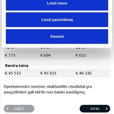
Kėbulas:
SUV
Leisti visus
Kaina nuo:
42 190 €
Leisti pasirinkimą
Finansų skaičiuoklė
Mokėjimo grafikas (mėnesinis)
Atmesti
48 m
54 m
60 m
€ 773
€ 694
€ 632
Bendra kaina
€ 45 533
€ 45 933
€ 46 336
Išperkamosios nuomos skaičiuoklės rezultatai yra
pavyzdiniai ir gali skirtis nuo banko pasiūlymų.
GRĮŽTI
KITAS