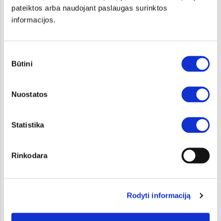
pateiktos arba naudojant paslaugas surinktos
informacijos.
Sutikimo
Būtini
pasirinkimas
Pradinė kaina:
53 790 €
Nuostatos
GT-Line TX
Statistika
IŠSAMIAU
Jūsų EV4
Rinkodara
Rodyti informaciją