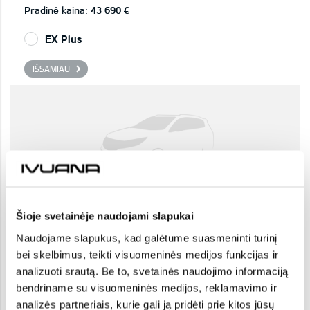
Pradinė kaina:
43 690 €
EX Plus
IŠSAMIAU
Šioje svetainėje naudojami slapukai
Pradinė kaina:
50 740 €
Naudojame slapukus, kad galėtume suasmeninti turinį
GT-Line
bei skelbimus, teikti visuomeninės medijos funkcijas ir
analizuoti srautą. Be to, svetainės naudojimo informaciją
IŠSAMIAU
bendriname su visuomeninės medijos, reklamavimo ir
analizės partneriais, kurie gali ją pridėti prie kitos jūsų