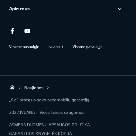
Apie mus
Facebook
Youtube
Visame pasaulyje
ivuana.lt
Visame pasaulyje
Naujienos
KIA automobilių centras | IVUANA
„Kia“ pratęsia savo automobilių garantiją
2022 IVUANA - Visos teisės saugomos.
ASMENS DUOMENŲ APSAUGOS POLITIKA
GARANTIJOS KNYGELĖS KOPIJA