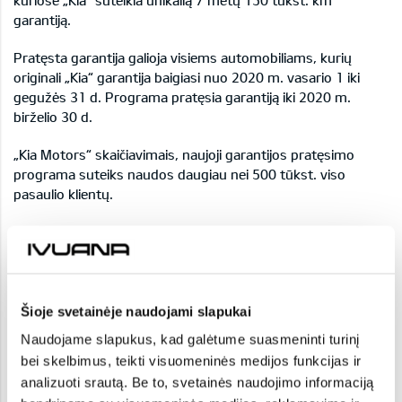
kuriose „Kia“ suteikia unikalią 7 metų 150 tūkst. km
garantiją.
Pratęsta garantija galioja visiems automobiliams, kurių
originali „Kia“ garantija baigiasi nuo 2020 m. vasario 1 iki
gegužės 31 d. Programa pratęsia garantiją iki 2020 m.
birželio 30 d.
„Kia Motors“ skaičiavimais, naujoji garantijos pratęsimo
programa suteiks naudos daugiau nei 500 tūkst. viso
pasaulio klientų.
Daugelyje šalių, siekiant pažaboti COVID-19 pandemiją, yra
taikomi judėjimo apribojimai, pristabdyta daugybės įmonių
veikla. „Kia Promise“ padės klientams, kurie negali numatytu
laiku atlikti automobilio techninio aptarnavimo ar apsilankyti
servise.
Šioje svetainėje naudojami slapukai
Naudojame slapukus, kad galėtume suasmeninti turinį
„Pratęsdama garantiją, „Kia Motors“ tikisi sumažinti klientų
bei skelbimus, teikti visuomeninės medijos funkcijas ir
rūpesčius šiuo periodu, jiems nereikės galvoti apie šiuo
analizuoti srautą. Be to, svetainės naudojimo informaciją
metu pasibaigiančią garantiją. Mūsų tikslas yra palengvinti