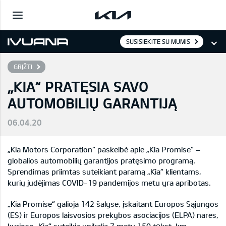
SUSISIEKITE SU MUMIS
GRĮŽTI
„KIA“ PRATĘSIA SAVO
AUTOMOBILIŲ GARANTIJĄ
06.04.20
„Kia Motors Corporation“ paskelbė apie „Kia Promise“ –
globalios automobilių garantijos pratęsimo programą.
Sprendimas priimtas suteikiant paramą „Kia“ klientams,
kurių judėjimas COVID-19 pandemijos metu yra apribotas.
„Kia Promise“ galioja 142 šalyse, įskaitant Europos Sąjungos
(ES) ir Europos laisvosios prekybos asociacijos (ELPA) nares,