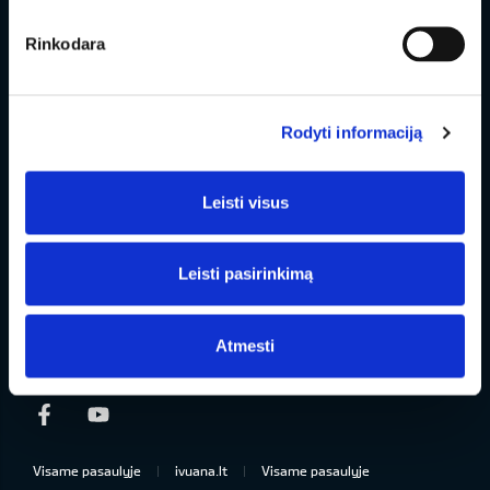
Modeliai
Rinkodara
Pirkėjui
Rodyti informaciją
Savininkui
Leisti visus
Kontaktai
Naujienos
Leisti pasirinkimą
Apie mus
Atmesti
Facebook
Youtube
Visame pasaulyje
ivuana.lt
Visame pasaulyje