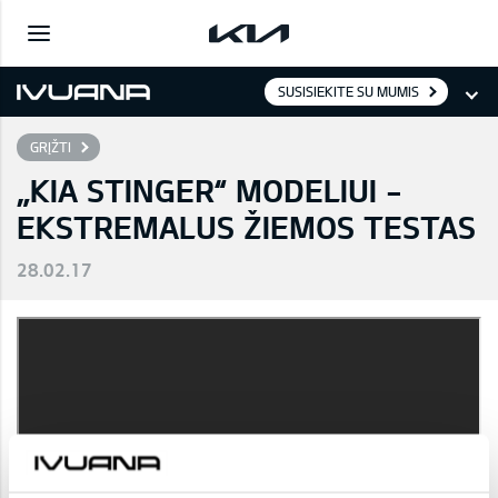
SUSISIEKITE SU MUMIS
GRĮŽTI
„KIA STINGER“ MODELIUI -
EKSTREMALUS ŽIEMOS TESTAS
28.02.17