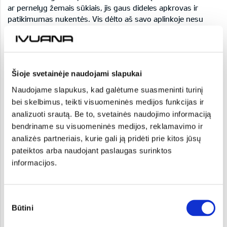
ar pernelyg žemais sūkiais, jis gaus dideles apkrovas ir
patikimumas nukentės. Vis dėlto aš savo aplinkoje nesu
regėjęs, kad naujas mažas variklis po 200 tūkst. km būtų
užlinkęs
. Esu girdėjęs, bet kol nepamatysiu, kaip jie išeina iš
rikiuotės, tol nepasakysiu, kad jie yra mažiau patikimi už
senus agregatus“, – sako D. Leonavičius.
Šioje svetainėje naudojami slapukai
Naudojame slapukus, kad galėtume suasmeninti turinį
bei skelbimus, teikti visuomeninės medijos funkcijas ir
Problemos per skubėjimą
analizuoti srautą. Be to, svetainės naudojimo informaciją
bendriname su visuomeninės medijos, reklamavimo ir
Tai rodo ir „J.D. Power“ paskelbti rezultatai.
analizės partneriais, kurie gali ją pridėti prie kitos jūsų
Problematiškiausios trejų metų senumo automobiliuose yra
ne pavaros, o informacinės ir pramogų sistemos.
pateiktos arba naudojant paslaugas surinktos
Multimedijos pagal problemų skaičių dvigubai lenkia antroje
informacijos.
vietoje įsitaisiusią išorės kategoriją.
Savininkai labiausiai skundžiasi valdymo balsu, „Apple
Sutikimo
CarPlay / Android Auto“ ir „Bluetooth“ junglumu, jutiklinių
Būtini
pasirinkimas
ekranų problemomis, pasenusiomis navigacijos sistemomis.
D. Leonavičius tai aiškina pernelyg dideliu gamintojų