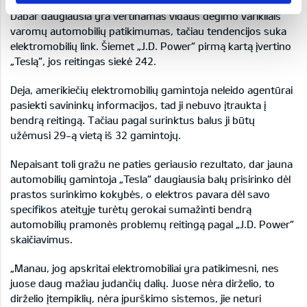
Dabar daugiausia yra vertinamas vidaus degimo varikliais
varomų automobilių patikimumas, tačiau tendencijos suka
elektromobilių link. Šiemet „J.D. Power“ pirmą kartą įvertino
„Teslą“, jos reitingas siekė 242.
Deja, amerikiečių elektromobilių gamintoja neleido agentūrai
pasiekti savininkų informacijos, tad ji nebuvo įtraukta į
bendrą reitingą. Tačiau pagal surinktus balus ji būtų
užėmusi 29-ą vietą iš 32 gamintojų.
Nepaisant toli gražu ne paties geriausio rezultato, dar jauna
automobilių gamintoja „Tesla“ daugiausia balų prisirinko dėl
prastos surinkimo kokybės, o elektros pavara dėl savo
specifikos ateityje turėtų gerokai sumažinti bendrą
automobilių pramonės problemų reitingą pagal „J.D. Power“
skaičiavimus.
„Manau, jog apskritai elektromobiliai yra patikimesni, nes
juose daug mažiau judančių dalių. Juose nėra dirželio, to
dirželio įtempiklių, nėra įpurškimo sistemos, jie neturi