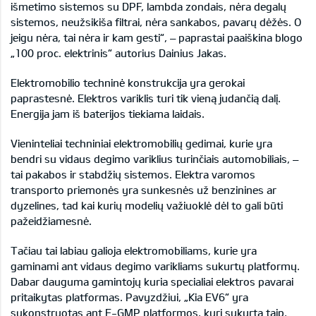
išmetimo sistemos su DPF, lambda zondais, nėra degalų
sistemos, neužsikiša filtrai, nėra sankabos, pavarų dėžės. O
jeigu nėra, tai nėra ir kam gesti“, – paprastai paaiškina blogo
„100 proc. elektrinis“ autorius Dainius Jakas.
Elektromobilio techninė konstrukcija yra gerokai
paprastesnė. Elektros variklis turi tik vieną judančią dalį.
Energija jam iš baterijos tiekiama laidais.
Vieninteliai techniniai elektromobilių gedimai, kurie yra
bendri su vidaus degimo variklius turinčiais automobiliais, –
tai pakabos ir stabdžių sistemos. Elektra varomos
transporto priemonės yra sunkesnės už benzinines ar
dyzelines, tad kai kurių modelių važiuoklė dėl to gali būti
pažeidžiamesnė.
Tačiau tai labiau galioja elektromobiliams, kurie yra
gaminami ant vidaus degimo varikliams sukurtų platformų.
Dabar dauguma gamintojų kuria specialiai elektros pavarai
pritaikytas platformas. Pavyzdžiui, „Kia EV6“ yra
sukonstruotas ant E-GMP platformos, kuri sukurta taip,