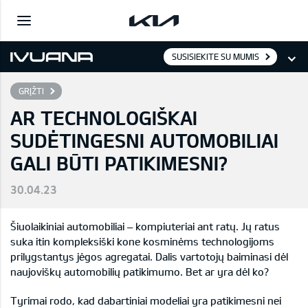
SUSISIEKITE SU MUMIS
GRĮŽTI
AR TECHNOLOGIŠKAI
SUDĖTINGESNI AUTOMOBILIAI
GALI BŪTI PATIKIMESNI?
30.04.23
Šiuolaikiniai automobiliai – kompiuteriai ant ratų. Jų ratus
suka itin kompleksiški kone kosminėms technologijoms
prilygstantys jėgos agregatai. Dalis vartotojų baiminasi dėl
naujoviškų automobilių patikimumo. Bet ar yra dėl ko?
Tyrimai rodo, kad dabartiniai modeliai yra patikimesni nei