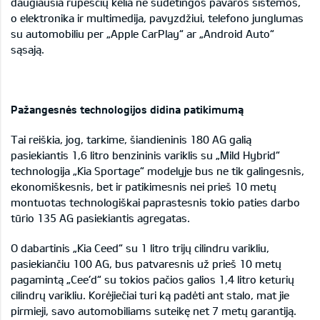
daugiausia rūpesčių kelia ne sudėtingos pavaros sistemos,
o elektronika ir multimedija, pavyzdžiui, telefono junglumas
su automobiliu per „Apple CarPlay“ ar „Android Auto“
sąsają.
Pažangesnės technologijos didina patikimumą
Tai reiškia, jog, tarkime, šiandieninis 180 AG galią
pasiekiantis 1,6 litro benzininis variklis su „Mild Hybrid“
technologija „Kia Sportage“ modelyje bus ne tik galingesnis,
ekonomiškesnis, bet ir patikimesnis nei prieš 10 metų
montuotas technologiškai paprastesnis tokio paties darbo
tūrio 135 AG pasiekiantis agregatas.
O dabartinis „Kia Ceed“ su 1 litro trijų cilindru varikliu,
pasiekiančiu 100 AG, bus patvaresnis už prieš 10 metų
pagamintą „Cee’d“ su tokios pačios galios 1,4 litro keturių
cilindrų varikliu. Korėjiečiai turi ką padėti ant stalo, mat jie
pirmieji, savo automobiliams suteikę net 7 metų garantiją.