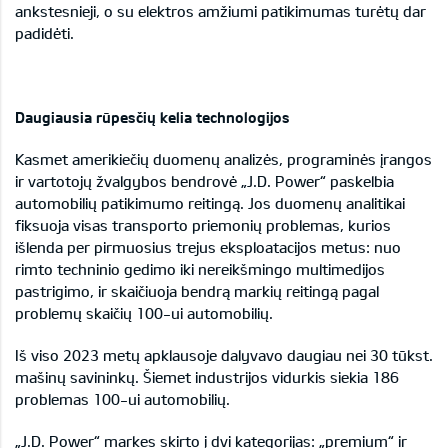
ankstesnieji, o su elektros amžiumi patikimumas turėtų dar
padidėti.
Daugiausia rūpesčių kelia technologijos
Kasmet amerikiečių duomenų analizės, programinės įrangos
ir vartotojų žvalgybos bendrovė „J.D. Power“ paskelbia
automobilių patikimumo reitingą. Jos duomenų analitikai
fiksuoja visas transporto priemonių problemas, kurios
išlenda per pirmuosius trejus eksploatacijos metus: nuo
rimto techninio gedimo iki nereikšmingo multimedijos
pastrigimo, ir skaičiuoja bendrą markių reitingą pagal
problemų skaičių 100-ui automobilių.
Iš viso 2023 metų apklausoje dalyvavo daugiau nei 30 tūkst.
mašinų savininkų. Šiemet industrijos vidurkis siekia 186
problemas 100-ui automobilių.
„J.D. Power“ markes skirto į dvi kategorijas: „premium“ ir