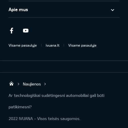
Apie mus
Facebook
Youtube
Visame pasaulyje
ivuana.lt
Visame pasaulyje
Naujienos
KIA automobilių centras | IVUANA
Ar technologiškai sudėtingesni automobiliai gali būti
patikimesni?
2022 IVUANA - Visos teisės saugomos.