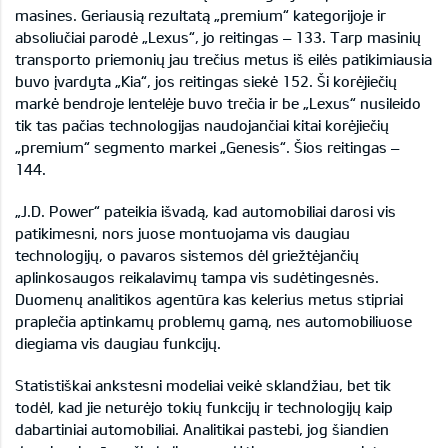
masines. Geriausią rezultatą „premium“ kategorijoje ir
absoliučiai parodė „Lexus“, jo reitingas – 133. Tarp masinių
transporto priemonių jau trečius metus iš eilės patikimiausia
buvo įvardyta „Kia“, jos reitingas siekė 152. Ši korėjiečių
markė bendroje lentelėje buvo trečia ir be „Lexus“ nusileido
tik tas pačias technologijas naudojančiai kitai korėjiečių
„premium“ segmento markei „Genesis“. Šios reitingas –
144.
„J.D. Power“ pateikia išvadą, kad automobiliai darosi vis
patikimesni, nors juose montuojama vis daugiau
technologijų, o pavaros sistemos dėl griežtėjančių
aplinkosaugos reikalavimų tampa vis sudėtingesnės.
Duomenų analitikos agentūra kas kelerius metus stipriai
praplečia aptinkamų problemų gamą, nes automobiliuose
diegiama vis daugiau funkcijų.
Statistiškai ankstesni modeliai veikė sklandžiau, bet tik
todėl, kad jie neturėjo tokių funkcijų ir technologijų kaip
dabartiniai automobiliai. Analitikai pastebi, jog šiandien