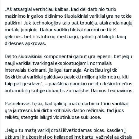
„Aš atsargiai vertinčiau kalbas, kad dėl darbinio tūrio
mažinimo ir galios didinimo šiuolaikiniai varikliai yra ne tokie
patikimi. Juk technologijos taip pat tobulėja, atsiranda naujų
metalų junginių. Dabar variklių blokai daromi ne tik iš
geležies, bet ir iš kitokių medžiagų, galinčių atlaikyti daug
didesnes apkrovas.
Dėl to šiuolaikiniai komponentai galbūt yra lepesni, bet jeigu
nauji varikliai tvarkingai eksploatuojami, normaliais
intervalais tikrinami, jie ilgai tarnauja. Anksčiau irgi tik
išskirtiniai varikliai galėdavo pasiekti milijoną kilometrų, kiti
taip pat gesdavo“, – paaiškina daugiau nei du dešimtmečius
automobilių srityje dirbantis žurnalistas Dainius Leonavičius.
Pašnekovas tęsia, kad galingi mažo darbinio tūrio varikliai
yra jautresni, kai dirba kritiniais darbo režimais, tad juos
reikėtų stengtis laikyti vidutiniuose sūkiuose.
„Jeigu tu mažą variklį droši išvežiodamas picas, kasdien jį
užkursi ir užgesinsi po keliasdešimt kartų, važinėsi aukštais