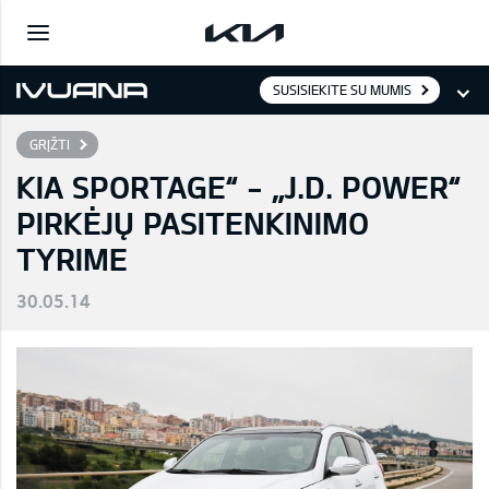
SUSISIEKITE SU MUMIS
GRĮŽTI
KIA SPORTAGE“ - „J.D. POWER“
PIRKĖJŲ PASITENKINIMO
TYRIME
30.05.14