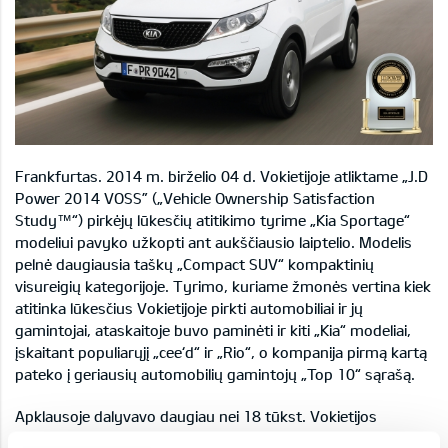
Frankfurtas. 2014 m. birželio 04 d. Vokietijoje atliktame „J.D
Power 2014 VOSS” („Vehicle Ownership Satisfaction
Study™“) pirkėjų lūkesčių atitikimo tyrime „Kia Sportage“
modeliui pavyko užkopti ant aukščiausio laiptelio. Modelis
pelnė daugiausia taškų „Compact SUV“ kompaktinių
visureigių kategorijoje. Tyrimo, kuriame žmonės vertina kiek
atitinka lūkesčius Vokietijoje pirkti automobiliai ir jų
gamintojai, ataskaitoje buvo paminėti ir kiti „Kia“ modeliai,
įskaitant populiarųjį „cee‘d“ ir „Rio“, o kompanija pirmą kartą
pateko į geriausių automobilių gamintojų „Top 10“ sąrašą.
Apklausoje dalyvavo daugiau nei 18 tūkst. Vokietijos
vairuotojų. Internetu pildomoje apklausoje jie įvardijo