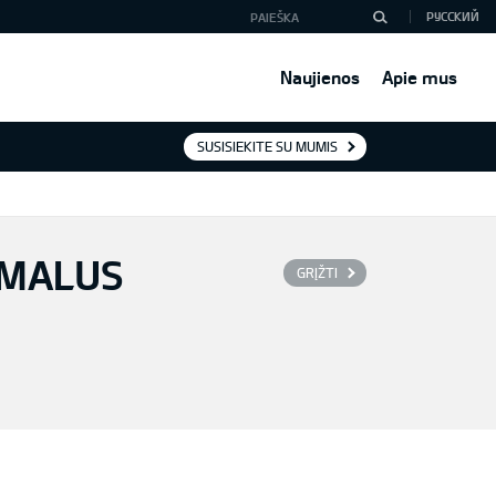
РУССКИЙ
Naujienos
Apie mus
SUSISIEKITE SU MUMIS
IMALUS
GRĮŽTI