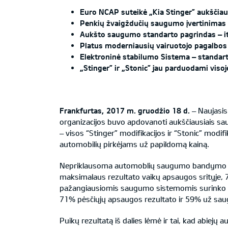
Euro NCAP suteikė
„
Kia Stinger” aukščia
Penkių žvaigždučių saugumo įvertinimas 
Aukšto saugumo standarto pagrindas – iti
Platus moderniausių vairuotojo pagalbos
Elektroninė stabilumo Sistema – standart
„
Stinger” ir
„
Stonic” jau parduodami visoj
Frankfurtas, 2017 m. gruodžio
18
d.
– Naujasis
organizacijos buvo apdovanoti aukščiausiais s
– visos “Stinger” modifikacijos ir “Stonic” mo
automobilių pirkėjams už papildomą kainą.
Nepriklausoma automoblių saugumo bandymo org
maksimalaus rezultato vaikų apsaugos srityje,
pažangiausiomis saugumo sistemomis surinko 9
71% pėsčiųjų apsaugos rezultato ir 59% už s
Puikų rezultatą iš dalies lėmė ir tai, kad abiejų