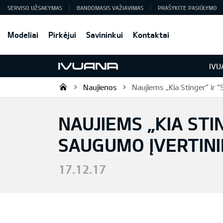
SERVISO UŽSAKYMAS
BANDOMASIS VAŽIAVIMAS
PRAŠYKITE PASIŪLYMO
Modeliai
Pirkėjui
Savininkui
Kontaktai
IVU
Naujienos
Naujiems „Kia Stinger” ir
KIA automobilių centras | IVUAN
NAUJIEMS „KIA STI
SAUGUMO ĮVERTIN
17.12.17