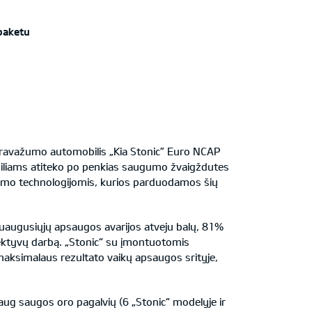
paketu
 pravažumo automobilis „Kia Stonic” Euro NCAP
iliams atiteko po penkias saugumo žvaigždutes
ugumo technologijomis, kurios parduodamos šių
augusiųjų apsaugos avarijos atveju balų, 81%
ektyvų darbą. „Stonic“ su įmontuotomis
ksimalaus rezultato vaikų apsaugos srityje,
 daug saugos oro pagalvių (6 „Stonic“ modelyje ir