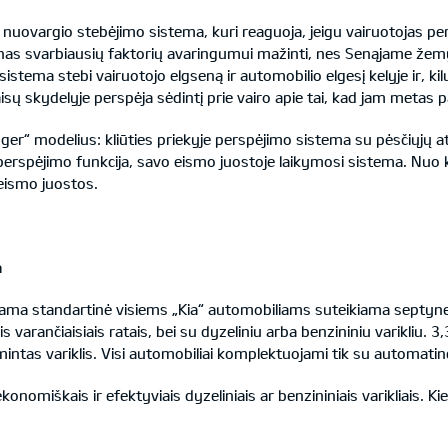
jo nuovargio stebėjimo sistema, kuri reaguoja, jeigu vairuotojas 
nas svarbiausių faktorių avaringumui mažinti, nes Senąjame žemyn
stema stebi vairuotojo elgseną ir automobilio elgesį kelyje ir, kil
aisų skydelyje perspėja sėdintį prie vairo apie tai, kad jam metas pa
r“ modelius: kliūties priekyje perspėjimo sistema su pėsčiųjų atp
 perspėjimo funkcija, savo eismo juostoje laikymosi sistema. Nuo 
 eismo juostos.
a
kiama standartinė visiems „Kia“ automobiliams suteikiama septyn
 varančiaisiais ratais, bei su dyzeliniu arba benzininiu varikliu. 3,
mintas variklis. Visi automobiliai komplektuojami tik su automat
nomiškais ir efektyviais dyzeliniais ar benzininiais varikliais. 