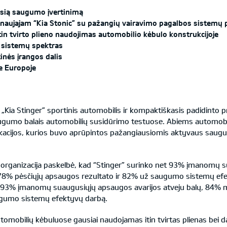
usią saugumo įvertinimą
naujajam “Kia Stonic” su pažangių vairavimo pagalbos sistemų 
n tvirto plieno naudojimas automobilio kėbulo konstrukcijoje
 sistemų spektras
inės įrangos dalis
e Europoje
 „Kia Stinger” sportinis automobilis ir kompaktiškasis padidinto
augumo balais automobilių susidūrimo testuose. Abiems automob
difikacijos, kurios buvo aprūpintos pažangiausiomis aktyvaus sa
anizacija paskelbė, kad “Stinger” surinko net 93% įmanomų su
 78% pėsčiųjų apsaugos rezultato ir 82% už saugumo sistemų ef
3% įmanomų suaugusiųjų apsaugos avarijos atveju balų, 84% ma
augumo sistemų efektyvų darbą.
 automobilių kėbuluose gausiai naudojamas itin tvirtas plienas bei