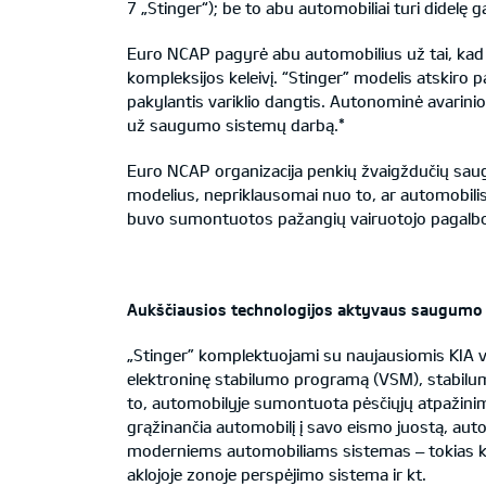
7 „Stinger“); be to abu automobiliai turi didel
Euro NCAP pagyrė abu automobilius už tai, kad ava
kompleksijos keleivį. “Stinger” modelis atskiro 
pakylantis variklio dangtis. Autonominė avarini
už saugumo sistemų darbą.*
Euro NCAP organizacija penkių žvaigždučių saugum
modelius, nepriklausomai nuo to, ar automobilis 
buvo sumontuotos pažangių vairuotojo pagalbo
Auk
ščiausios technologijos aktyvaus saugumo
„Stinger” komplektuojami su naujausiomis KIA 
elektroninę stabilumo programą (VSM), stabilumo
to, automobilyje sumontuota pėsčiųjų atpažinim
grąžinančia automobilį į savo eismo juostą, auto
moderniems automobiliams sistemas – tokias kaip
aklojoje zonoje perspėjimo sistema ir kt.