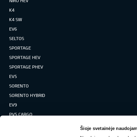
NIRO HEV
K4
K4 SW
EV6
SELTOS
SPORTAGE
SPORTAGE HEV
SPORTAGE PHEV
EV5
SORENTO
SORENTO HYBRID
EV9
PV5 CARGO
PV5
Šioje svetainėje naudojam