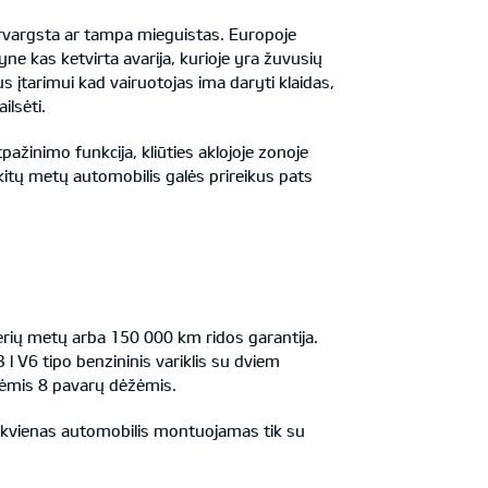
pervargsta ar tampa mieguistas. Europoje
e kas ketvirta avarija, kurioje yra žuvusių
us įtarimui kad vairuotojas ima daryti klaidas,
ilsėti.
ažinimo funkcija, kliūties aklojoje zonoje
kitų metų automobilis galės prireikus pats
erių metų arba 150 000 km ridos garantija.
3 l V6 tipo benzininis variklis su dviem
inėmis 8 pavarų dėžėmis.
Kiekvienas automobilis montuojamas tik su