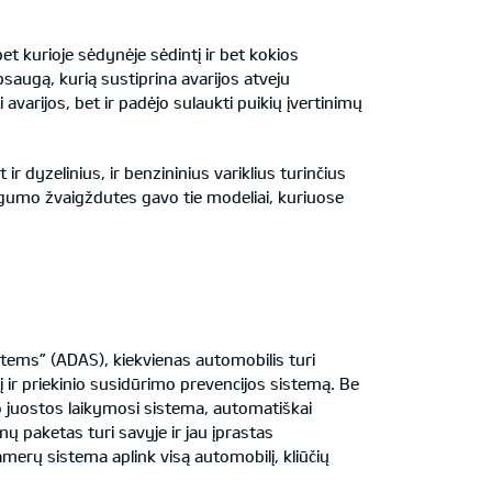
et kurioje sėdynėje sėdintį ir bet kokios
saugą, kurią sustiprina avarijos atveju
arijos, bet ir padėjo sulaukti puikių įvertinimų
 dyzelinius, ir benzininius variklius turinčius
augumo žvaigždutes gavo tie modeliai, kuriuose
ems” (ADAS), kiekvienas automobilis turi
 ir priekinio susidūrimo prevencijos sistemą. Be
 juostos laikymosi sistema, automatiškai
ų paketas turi savyje ir jau įprastas
erų sistema aplink visą automobilį, kliūčių