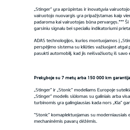
„Stinger“ yra aprūpintas ir inovatyvia vairuoto
vairuotojo nuovargis yra pripažįstamas kaip vie
padaroma kai vairuotojas būna pervargęs.*** Ši si
garsiniu signalu bei specialiu indikatoriumi priet
ADAS technologijos, kurios montuojamos į „Stinge
perspėjimo sistema su kliūties važiuojant atgal
pasukti automobilį, kad jis neišvažiuotų iš savo
Prekyboje su
7 met
ų arba
150 000
km garantij
„Stinger“ ir „Stonic“ modeliams Europoje sutei
„Stinger“ modelis siūlomas su galiniais arba visais
turbinomis yra galingiausias kada nors „Kia“ ga
“Stonic” komaplektuojamas su moderniausiais eko
mechaninėmis pavarų dėžėmis.