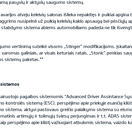
ę gamą pasyvių ir aktyvių saugumo sistemų.
rijos atveju keleivių salonas išlieka nepakitęs ir puikiai apgina b
pagyrimo nusipelnė už puikią keleivių kaklo apsaugą bei pėsčiųjų ap
o stabdymo sistema abiems automobiliams padeda ne tik išvengti av
o vertinimą suteikė visoms „Stinger“ modifikacijoms, įskaitant ir
varomas galiniais, ar visais keturiais ratais. „Stonic“ penkias s
s sistemų paketas.**
 sistemos
vairuotojo pagalbos sistemomis “Advanced Driver Assintance Syst
 kontrolės sistemą (ESC), perspėjimo apie priekyje esančią kliūtį
o sistema, aktyvi pastovaus greičio palaikymo sistema su eismo
matinis artimųjų ir tolimųjų šviesų perjungimas ir t.t. ADAS sistem
 perspėjimo apie kliūtį važiuojant atbulomis sistema, vaizdo kam