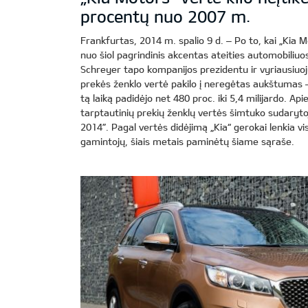
procentų nuo 2007 m.
Frankfurtas, 2014 m. spalio 9 d. – Po to, kai „Kia 
nuo šiol pagrindinis akcentas ateities automobiliuos
Schreyer tapo kompanijos prezidentu ir vyriausiuoj
prekės ženklo vertė pakilo į neregėtas aukštumas –
tą laiką padidėjo net 480 proc. iki 5,4 milijardo. Api
tarptautinių prekių ženklų vertės šimtuko sudaryto
2014”. Pagal vertės didėjimą „Kia“ gerokai lenkia vi
gamintojų, šiais metais paminėtų šiame sąraše.