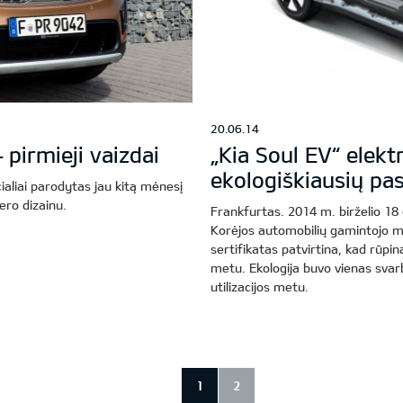
20.06.14
 pirmieji vaizdai
„Kia Soul EV“ elekt
ekologiškiausių pa
cialiai parodytas jau kitą mėnesį
jero dizainu.
Frankfurtas. 2014 m. birželio 18 
Korėjos automobilių gamintojo mod
sertifikatas patvirtina, kad rūpi
metu. Ekologija buvo vienas svar
utilizacijos metu.
1
2