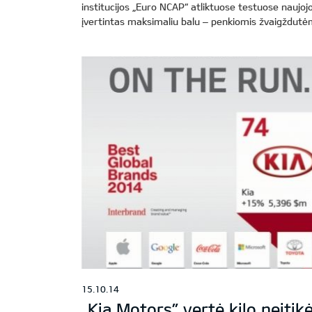
institucijos „Euro NCAP“ atliktuose testuose naujo
įvertintas maksimaliu balu – penkiomis žvaigždutė
15.10.14
„Kia Motors” vertė kilo neįtik