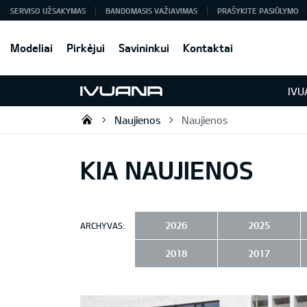
SERVISO UŽSAKYMAS
BANDOMASIS VAŽIAVIMAS
PRAŠYKITE PASIŪLYMO
Modeliai
Pirkėjui
Savininkui
Kontaktai
IVU
Naujienos
Naujienos
KIA automobilių centras | IVUAN
KIA NAUJIENOS
2026
2025
ARCHYVAS:
2018
2017