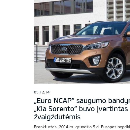
05.12.14
„Euro NCAP“ saugumo bandy
„Kia Sorento“ buvo įvertintas
žvaigždutėmis
Frankfurtas. 2014 m. gruodžio 5 d. Europos nep