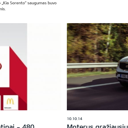
jo „Kia Sorento“ saugumas buvo
mis.
10.10.14
ėtinai - 480
Moterys gražiausiu