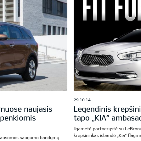
29.10.14
muose naujasis
Legendinis krepš
 penkiomis
tapo „KIA“ ambasa
Ilgametė partnerystė su LeBronu
krepšininkas išbandė „Kia“ flag
riklausomos saugumo bandymų