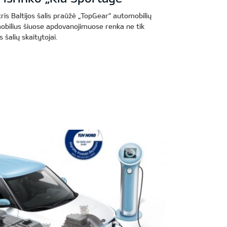
tris Baltijos šalis praūžė „TopGear“ automobilių
obilius šiuose apdovanojimuose renka ne tik
os šalių skaitytojai.