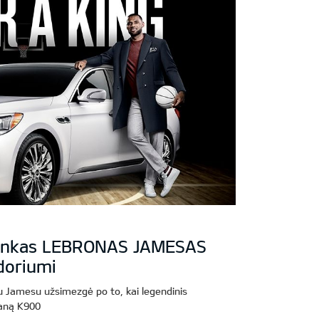
ininkas LEBRONAS JAMESAS
doriumi
 Jamesu užsimezgė po to, kai legendinis
maną K900