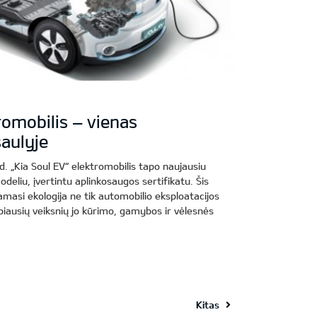
romobilis – vienas
saulyje
d. „Kia Soul EV“ elektromobilis tapo naujausiu
eliu, įvertintu aplinkosaugos sertifikatu. Šis
namasi ekologija ne tik automobilio eksploatacijos
biausių veiksnių jo kūrimo, gamybos ir vėlesnės
Kitas