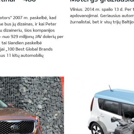
Vilnius. 2014 m. spalio 13 d. Per 
apdovanojimai. Geriausius autom
Motors“ 2007 m. paskelbė, kad
žurnalistai, bet ir visų trijų Baltij
e bus jų dizainas, ir kai Peter
u dizaineriu, šios kompanijos
 nuo 929 milijonų JAV dolerių per
e tai šiandien paskelbė
jai „100 Best Global Brands
sus 11 kitų automobilių