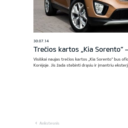
30.07.14
Trečios kartos „Kia Sorento“ –
Visiškai naujas trečios kartos „Kia Sorento“ bus ofi
Korėjoje. Jis žada stebinti drąsiu ir įmantriu ekster
Ankstesnis