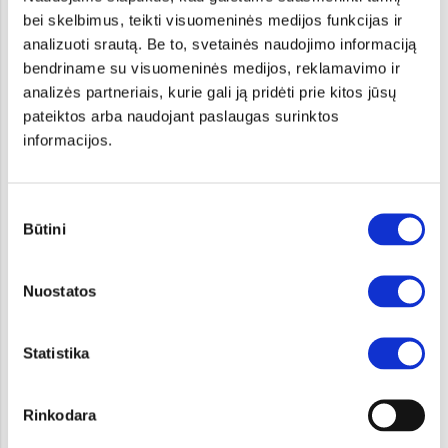
bei skelbimus, teikti visuomeninės medijos funkcijas ir
analizuoti srautą. Be to, svetainės naudojimo informaciją
bendriname su visuomeninės medijos, reklamavimo ir
analizės partneriais, kurie gali ją pridėti prie kitos jūsų
pateiktos arba naudojant paslaugas surinktos
informacijos.
Sutikimo
12.07.20
Būtini
pasirinkimas
"J. D. Power“ kokybės tyrime „Kia“ pelnė
aukščiausią įvertinimą
Nuostatos
„J. D. Power 2020 Initial Quality Study“ yra kasmetinis kokybės
vertinimas, žinomas kaip viena išsamiausių studijų pasaulyje.
Statistika
Rinkodara