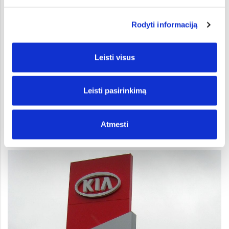
Rodyti informaciją
Leisti visus
Leisti pasirinkimą
06.04.20
„Kia“ pratęsia savo automobilių garantiją
Atmesti
Programa pratęsia garantiją iki 2020 m. birželio 30 d.