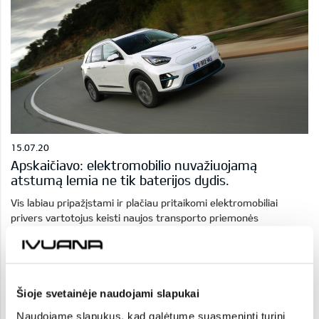
15.07.20
Apskaičiavo: elektromobilio nuvažiuojamą
atstumą lemia ne tik baterijos dydis.
Vis labiau pripažįstami ir plačiau pritaikomi elektromobiliai
privers vartotojus keisti naujos transporto priemonės
pasirinkimo įpročius
Šioje svetainėje naudojami slapukai
Naudojame slapukus, kad galėtume suasmeninti turinį