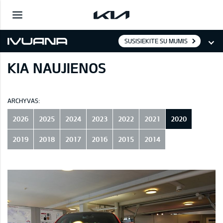
SUSISIEKITE SU MUMIS
KIA NAUJIENOS
ARCHYVAS:
2026
2025
2024
2023
2022
2021
2020
2019
2018
2017
2016
2015
2014